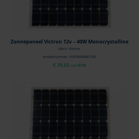
Zonnepaneel Victron 12v – 40W Monocrystalline
Merk: Victron
Artikelnummer: VISPM040401200
€
39,02
incl BTW