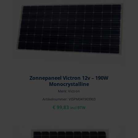
Zonnepaneel Victron 12v – 190W
Monocrystalline
Merk: Victron
Artikelnummer: VISPM041903903
€
99,83
incl BTW