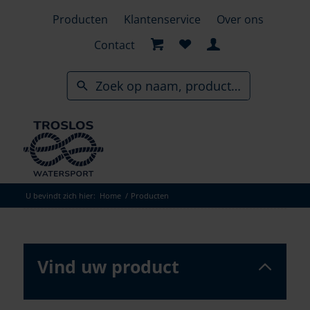
Skip
Producten
Klantenservice
Over ons
to
search
Contact
results
U bevindt zich hier:
Home
/
Producten
Vind uw product