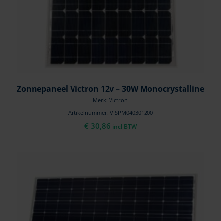
Zonnepaneel Victron 12v – 30W Monocrystalline
Merk: Victron
Artikelnummer: VISPM040301200
€
30,86
incl BTW