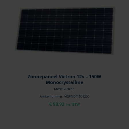
Zonnepaneel Victron 12v – 150W
Monocrystalline
Merk: Victron
Artikelnummer: VISPM041501200
€
98,92
incl BTW