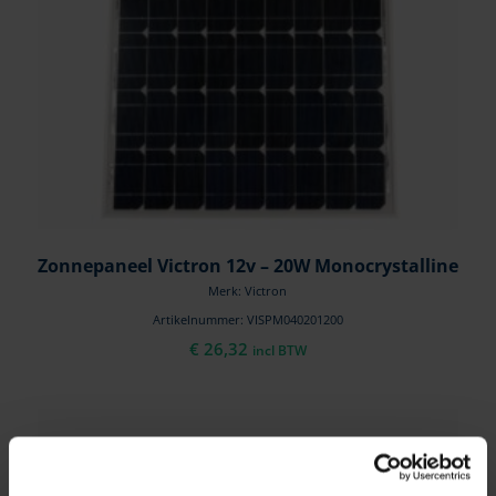
Zonnepaneel Victron 12v – 20W Monocrystalline
Merk: Victron
Artikelnummer: VISPM040201200
€
26,32
incl BTW