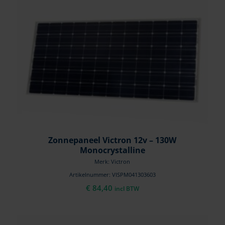
Zonnepaneel Victron 12v – 130W
Monocrystalline
Merk: Victron
Artikelnummer: VISPM041303603
€
84,40
incl BTW