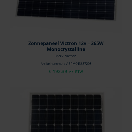
Zonnepaneel Victron 12v – 365W
Monocrystalline
Merk: Victron
Artikelnummer: VISPM043657203
€
192,39
incl BTW