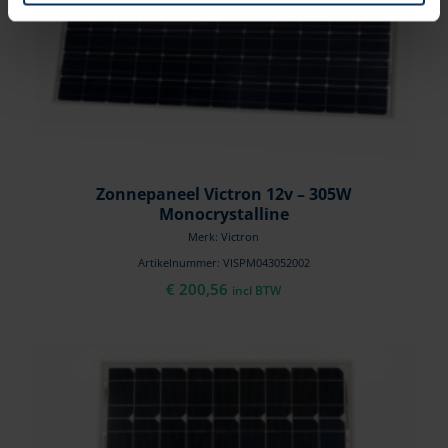
Zonnepaneel Victron 12v – 305W
Monocrystalline
Merk: Victron
Artikelnummer: VISPM043052002
€
200,56
incl BTW