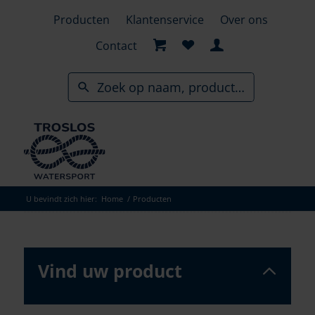
Skip
Producten
Klantenservice
Over ons
to
search
Contact
results
U bevindt zich hier:
Home
/
Producten
Vind uw product