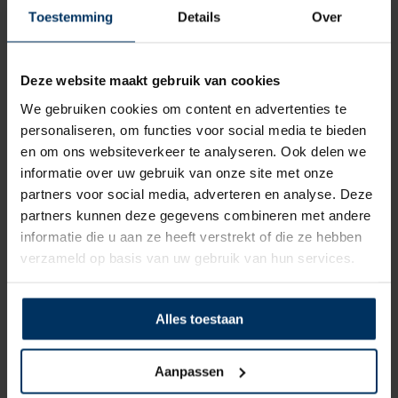
Toestemming
Details
Over
Deze website maakt gebruik van cookies
We gebruiken cookies om content en advertenties te
personaliseren, om functies voor social media te bieden
en om ons websiteverkeer te analyseren. Ook delen we
informatie over uw gebruik van onze site met onze
partners voor social media, adverteren en analyse. Deze
partners kunnen deze gegevens combineren met andere
Vlaggenstok mahonielook 1250 mm + kikker
informatie die u aan ze heeft verstrekt of die ze hebben
Merk: Allpa
verzameld op basis van uw gebruik van hun services.
Artikelnummer: N2128125
€
41,20
incl BTW
Alles toestaan
Aanpassen