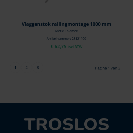
Vlaggenstok railingmontage 1000 mm
Merk: Talamex
Artikelnummer: 28121100
€
62,75
incl BTW
1
2
3
Pagina 1 van 3