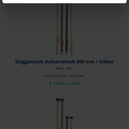
Vlaggenstok mahonielook 600 mm + kikker
Merk: Allpa
Artikelnummer: N2122060
€
26,66
incl BTW