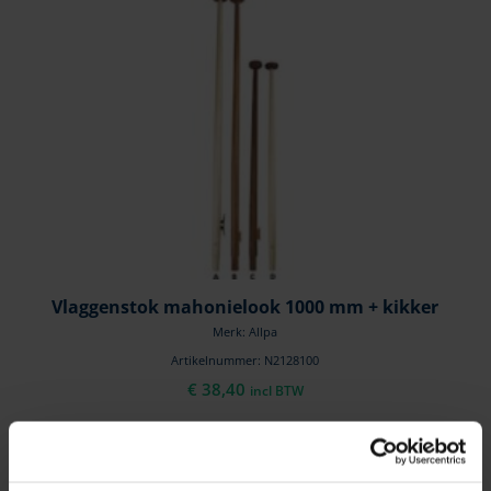
Vlaggenstok mahonielook 1000 mm + kikker
Merk: Allpa
Artikelnummer: N2128100
€
38,40
incl BTW