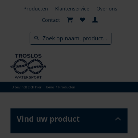
Skip
Producten
Klantenservice
Over ons
to
search
Contact
results
U bevindt zich hier:
Home
/
Producten
Vind uw product