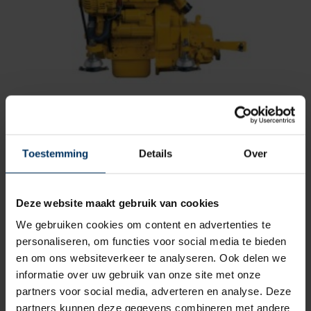
Servicekit voor Vetus M2 motoren –
SAMENSTELLEN
Toestemming
Details
Over
Merk: Vetus
Artikelnummer: Onbekend
Vanaf:
€
0,00
incl BTW
Deze website maakt gebruik van cookies
We gebruiken cookies om content en advertenties te
personaliseren, om functies voor social media te bieden
en om ons websiteverkeer te analyseren. Ook delen we
informatie over uw gebruik van onze site met onze
partners voor social media, adverteren en analyse. Deze
partners kunnen deze gegevens combineren met andere