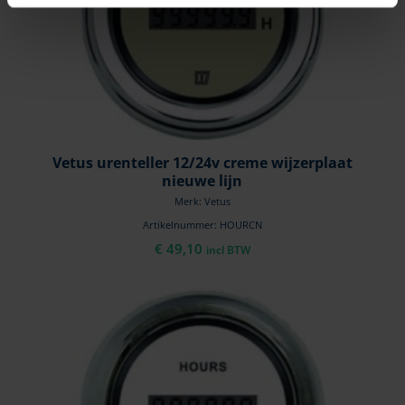
Vetus urenteller 12/24v creme wijzerplaat
nieuwe lijn
Merk: Vetus
Artikelnummer: HOURCN
€
49,10
incl BTW