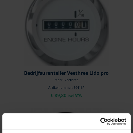
Bedrijfsurenteller Veethree Lido pro
Merk: Veethree
Artikelnummer: 59416F
€
89,80
incl BTW