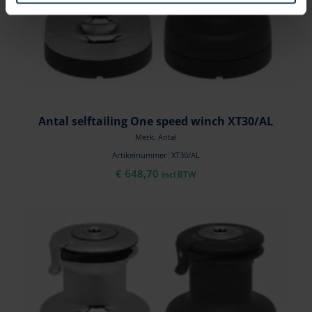
Antal selftailing One speed winch XT30/AL
Merk: Antal
Artikelnummer: XT30/AL
€
648,70
incl BTW