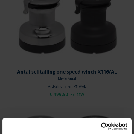
Antal selftailing one speed winch XT16/AL
Merk: Antal
Artikelnummer: XT16/AL
€
499,50
incl BTW