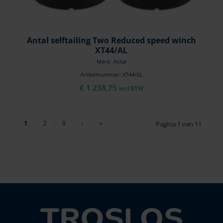
Antal selftailing Two Reduced speed winch
XT44/AL
Merk: Antal
Artikelnummer: XT44/AL
€
1.238,75
incl BTW
1
2
3
›
»
Pagina 1 van 11