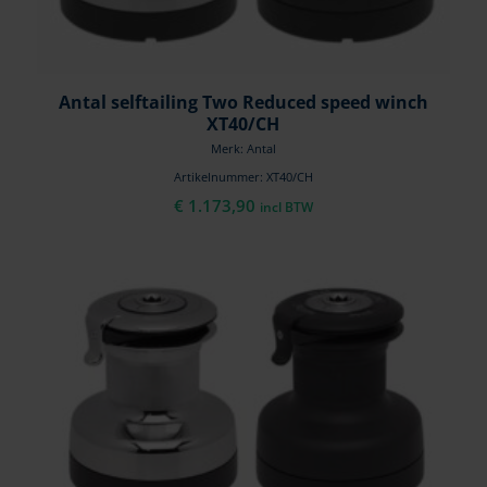
Antal selftailing Two Reduced speed winch
XT40/CH
Merk: Antal
Artikelnummer: XT40/CH
€
1.173,90
incl BTW