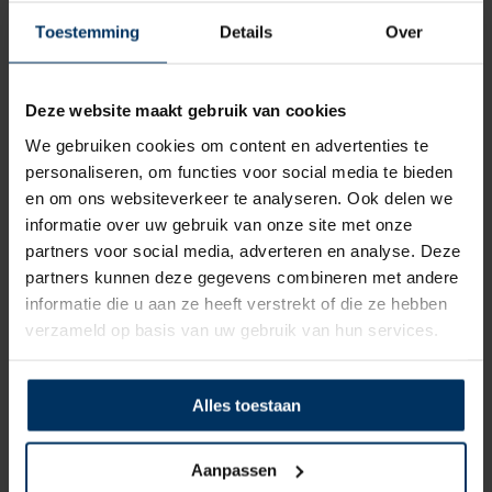
Toestemming
Details
Over
Deze website maakt gebruik van cookies
We gebruiken cookies om content en advertenties te
personaliseren, om functies voor social media te bieden
en om ons websiteverkeer te analyseren. Ook delen we
informatie over uw gebruik van onze site met onze
Antal selftailing One speed winch XT16/CH
partners voor social media, adverteren en analyse. Deze
Merk: Antal
partners kunnen deze gegevens combineren met andere
Artikelnummer: XT16/CH
informatie die u aan ze heeft verstrekt of die ze hebben
€
633,30
incl BTW
verzameld op basis van uw gebruik van hun services.
Alles toestaan
Aanpassen