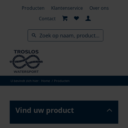
Skip
Producten
Klantenservice
Over ons
to
search
Contact
results
U bevindt zich hier:
Home
/
Producten
Vind uw product