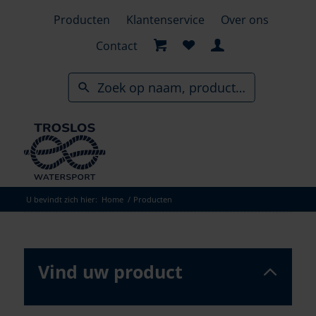
Skip
Producten
Klantenservice
Over ons
to
search
Contact
results
U bevindt zich hier:
Home
/
Producten
Vind uw product