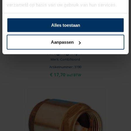
verzameld op basis van uw gebruik van hun services.
Alles toestaan
Aanpassen
Terugslagklep 1″
Merk: CombiNoord
Artikelnummer: 3190
€
17,70
incl BTW