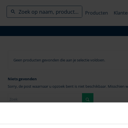
Producten
Klante
Geen producten gevonden die aan je selectie voldoen.
Niets gevonden
Sorry, de post waarnaar u opzoek bent is niet beschikbaar. Misschien 
Voor de beste zoekresultaten, houd het volgende in gedachte: