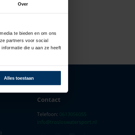
Over
n laptop.
 media te bieden en om ons
ze partners voor social
nformatie die u aan ze heeft
Alles toestaan
Contact
Telefoon:
0613056055
info@trosloswatersport.nl
)