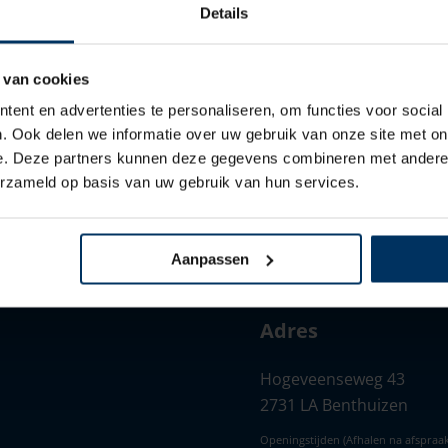
Details
Dubbel-check altijd uw spelling.
Probeer soortgelijke zoekwoorden, bijvoorbeeld: tablet in plaats va
 van cookies
Probeer meer dan een zoekwoord te gebruiken.
ent en advertenties te personaliseren, om functies voor social
. Ook delen we informatie over uw gebruik van onze site met on
e. Deze partners kunnen deze gegevens combineren met andere i
erzameld op basis van uw gebruik van hun services.
Aanpassen
Adres
Hogeveenseweg 43
2731 LA Benthuizen
Openingstijden (Afhalen na afspraak