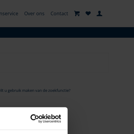
nservice
Over ons
Contact
wilt u gebruik maken van de zoekfunctie?