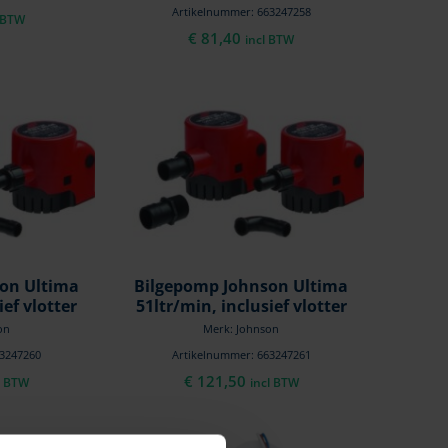
Artikelnummer: 663247258
l BTW
€
81,40
incl BTW
on Ultima
Bilgepomp Johnson Ultima
ief vlotter
51ltr/min, inclusief vlotter
on
Merk: Johnson
63247260
Artikelnummer: 663247261
€
121,50
l BTW
incl BTW