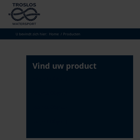
Skip
to
search
results
U bevindt zich hier:
Home
/
Producten
Vind uw product
[object Object]
[object Object]
[object Object]
[object Object]