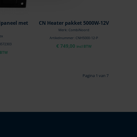
lpaneel met
CN Heater pakket 5000W-12V
Merk: CombiNoord
ex
Artikelnummer: CNH5000-12-P
4572303
€
749,00
incl BTW
l BTW
Pagina 1 van 7