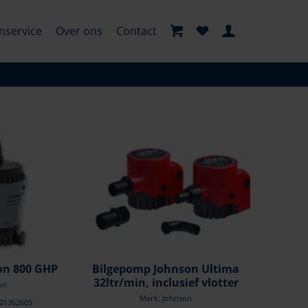
nservice
Over ons
Contact
on 800 GHP
Bilgepomp Johnson Ultima
32ltr/min, inclusief vlotter
on
Merk: Johnson
101362605