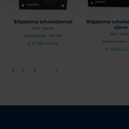
Bilgepomp schakelpaneel
Bilgepomp schake
alarm
Merk: Talamex
Merk: Talam
Artikelnummer: 14572301
Artikelnummer: 1
€
27,90
incl BTW
€
38,40
inc
1
2
3
›
»