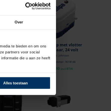
Over
 vlotter
Bilgepomp met vlotter
 media te bieden en om ons
 – 50 ltr/min
schakelaar, 24 volt
ze partners voor social
on
Merk: Johnson
nformatie die u aan ze heeft
9018124
Artikelnummer: 9018148
€
64,90
l BTW
incl BTW
Alles toestaan