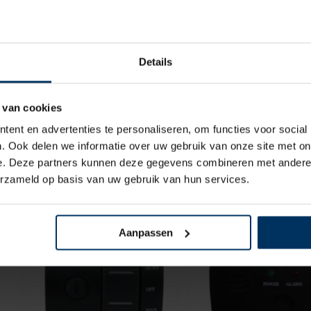
Details
 van cookies
Bilgepomp met vlotter
Bilgepomp met
ent en advertenties te personaliseren, om functies voor social
schakelaar, 12 volt – 32 ltr/min
schakelaar, 12 volt
. Ook delen we informatie over uw gebruik van onze site met on
Merk: Johnson
Merk: Johns
e. Deze partners kunnen deze gegevens combineren met andere i
Artikelnummer: 9018112
Artikelnummer: 
erzameld op basis van uw gebruik van hun services.
€
43,95
€
48,70
incl BTW
inc
Aanpassen