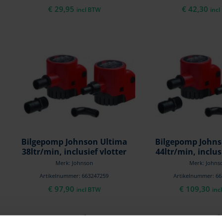
€
29,95
€
42,30
incl BTW
inc
Bilgepomp Johnson Ultima
Bilgepomp Johns
38ltr/min, inclusief vlotter
44ltr/min, inclus
Merk: Johnson
Merk: Johns
Artikelnummer: 663247259
Artikelnummer: 6
€
97,90
€
109,30
incl BTW
inc