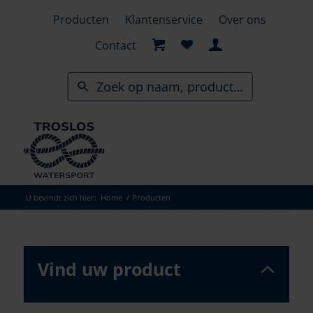
Skip
Producten
Klantenservice
Over ons
to
search
Contact
results
U bevindt zich hier:
Home
/
Producten
Vind uw product