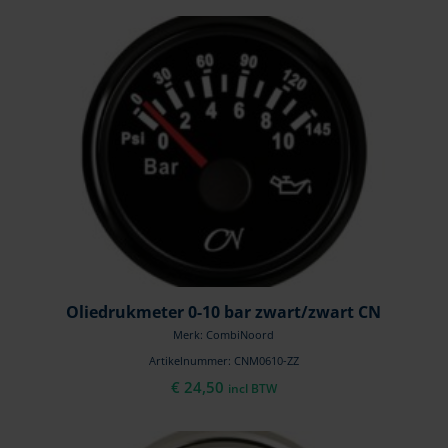
Oliedrukmeter 0-10 bar zwart/zwart CN
Merk: CombiNoord
Artikelnummer: CNM0610-ZZ
€
24,50
incl BTW