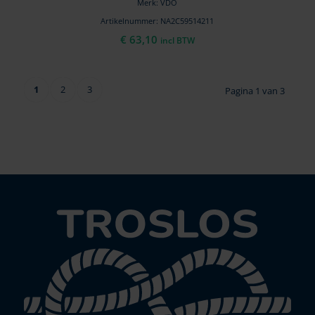
Merk: VDO
Artikelnummer: NA2C59514211
€
63,10
incl BTW
1
2
3
Pagina 1 van 3