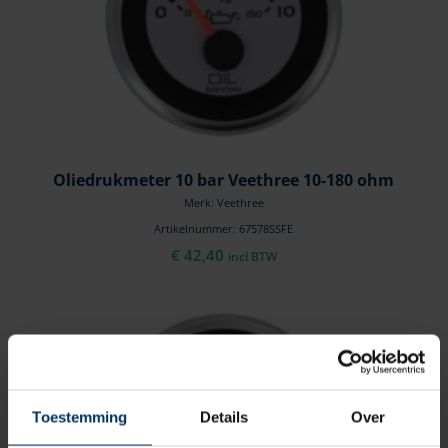
Oliedrukmeter 10 bar Veethree 10-180 ohm
Merk: Veethree
Artikelnummer: 67578SSFE
€
42,40
incl BTW
Toestemming
Details
Over