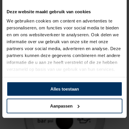
Deze website maakt gebruik van cookies
We gebruiken cookies om content en advertenties te
personaliseren, om functies voor social media te bieden
en om ons websiteverkeer te analyseren. Ook delen we
informatie over uw gebruik van onze site met onze
Oliedrukmeter 10 bar Veethree 240 – 33 ohm
partners voor social media, adverteren en analyse. Deze
Merk: Veethree
partners kunnen deze gegevens combineren met andere
Artikelnummer: 67577SSFE
informatie die u aan ze heeft verstrekt of die ze hebben
€
42,40
incl BTW
verzameld op basis van uw gebruik van hun services.
Alles toestaan
Aanpassen