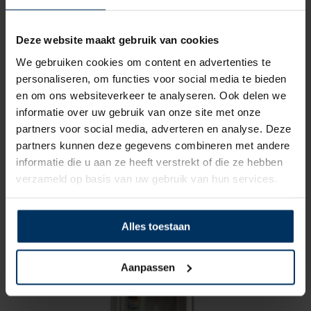
Deze website maakt gebruik van cookies
We gebruiken cookies om content en advertenties te
personaliseren, om functies voor social media te bieden
en om ons websiteverkeer te analyseren. Ook delen we
informatie over uw gebruik van onze site met onze
partners voor social media, adverteren en analyse. Deze
partners kunnen deze gegevens combineren met andere
Klapbare motorstoel RVS tot 30 kg
informatie die u aan ze heeft verstrekt of die ze hebben
Merk: Allpa
verzameld op basis van uw gebruik van hun services.
Artikelnummer: 9069860
€
89,95
incl BTW
Alles toestaan
Aanpassen