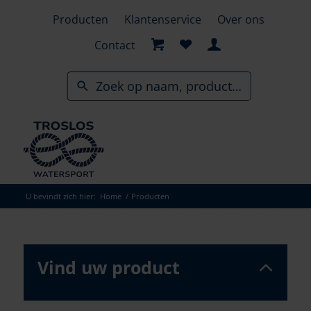
Skip
Producten
Klantenservice
Over ons
to
search
Contact
results
U bevindt zich hier:
Home
/
Producten
Vind uw product