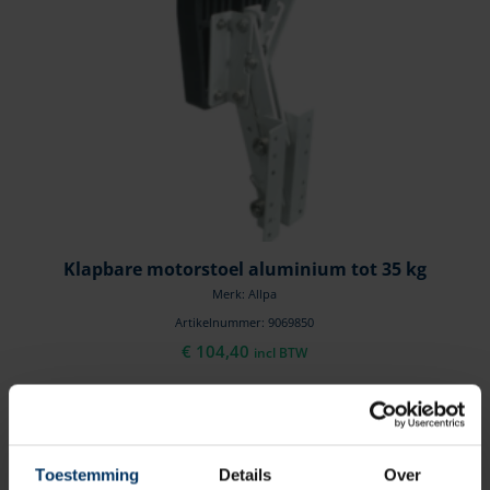
Klapbare motorstoel aluminium tot 35 kg
Merk: Allpa
Artikelnummer: 9069850
€
104,40
incl BTW
Toestemming
Details
Over