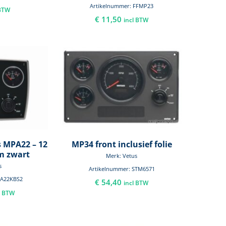
Artikelnummer: FFMP23
 BTW
€
11,50
incl BTW
 MPA22 – 12
MP34 front inclusief folie
m zwart
Merk: Vetus
s
Artikelnummer: STM6571
PA22KBS2
€
54,40
incl BTW
l BTW