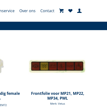
nservice
Over ons
Contact
dig female
Frontfolie voor MP21, MP22,
MP34, PWL
s
Merk: Vetus
 EM72