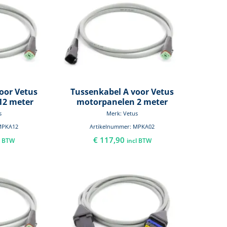
oor Vetus
Tussenkabel A voor Vetus
12 meter
motorpanelen 2 meter
s
Merk: Vetus
MPKA12
Artikelnummer: MPKA02
€
117,90
l BTW
incl BTW