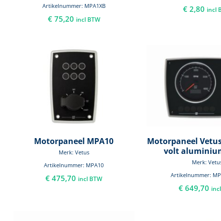
Artikelnummer: MPA1XB
€
2,80
incl
€
75,20
incl BTW
Motorpaneel MPA10
Motorpaneel Vetus
volt aluminiu
Merk: Vetus
Merk: Vetu
Artikelnummer: MPA10
Artikelnummer: M
€
475,70
incl BTW
€
649,70
inc