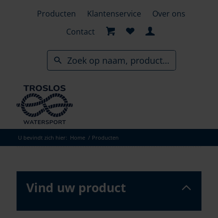
Skip
Producten
Klantenservice
Over ons
to
search
Contact
results
U bevindt zich hier:
Home
/
Producten
Vind uw product