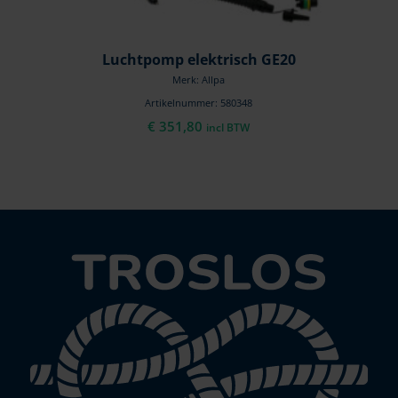
Luchtpomp elektrisch GE20
Merk: Allpa
Artikelnummer: 580348
€
351,80
incl BTW