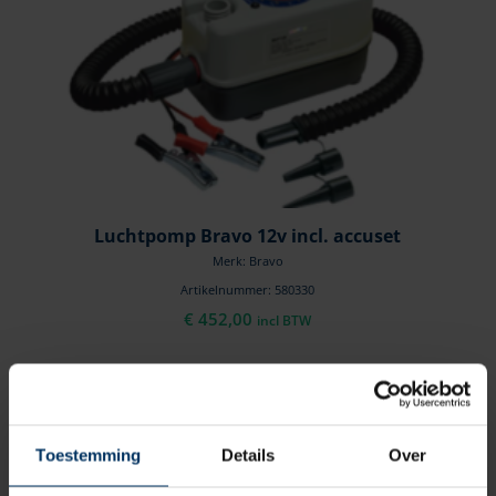
Luchtpomp Bravo 12v incl. accuset
Merk: Bravo
Artikelnummer: 580330
€
452,00
incl BTW
Toestemming
Details
Over