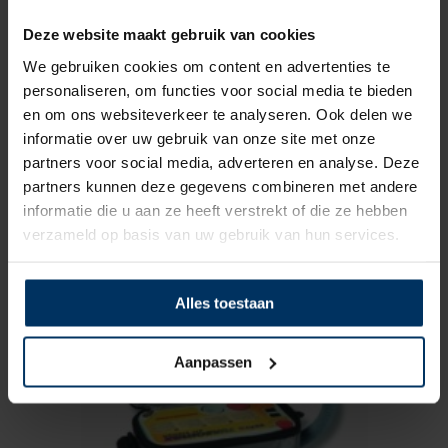
Deze website maakt gebruik van cookies
We gebruiken cookies om content en advertenties te
personaliseren, om functies voor social media te bieden
en om ons websiteverkeer te analyseren. Ook delen we
informatie over uw gebruik van onze site met onze
partners voor social media, adverteren en analyse. Deze
Luchtpomp Bravo Superturbo BST 12V HP
partners kunnen deze gegevens combineren met andere
Merk: Bravo
informatie die u aan ze heeft verstrekt of die ze hebben
Artikelnummer: 580347
verzameld op basis van uw gebruik van hun services.
€
214,00
incl BTW
Alles toestaan
Aanpassen