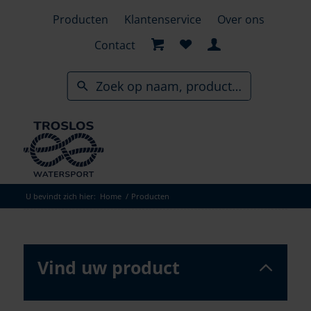
Skip
Producten
Klantenservice
Over ons
to
search
Contact
results
U bevindt zich hier:
Home
/
Producten
Vind uw product