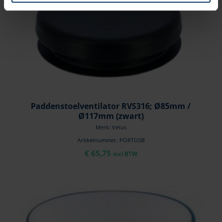
Paddenstoelventilator RVS316; Ø85mm /
Ø117mm (zwart)
Merk: Vetus
Artikelnummer: PORTOSB
€
65,75
incl BTW