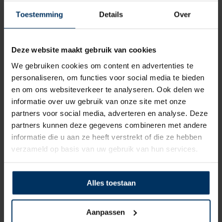
Toestemming
Details
Over
Deze website maakt gebruik van cookies
We gebruiken cookies om content en advertenties te
personaliseren, om functies voor social media te bieden
en om ons websiteverkeer te analyseren. Ook delen we
informatie over uw gebruik van onze site met onze
Paddenstoelventilator RVS316; Ø85mm /
partners voor social media, adverteren en analyse. Deze
Ø117mm
partners kunnen deze gegevens combineren met andere
Merk: Vetus
informatie die u aan ze heeft verstrekt of die ze hebben
Artikelnummer: PORTOS1
verzameld op basis van uw gebruik van hun services.
€
65,75
incl BTW
Alles toestaan
Aanpassen