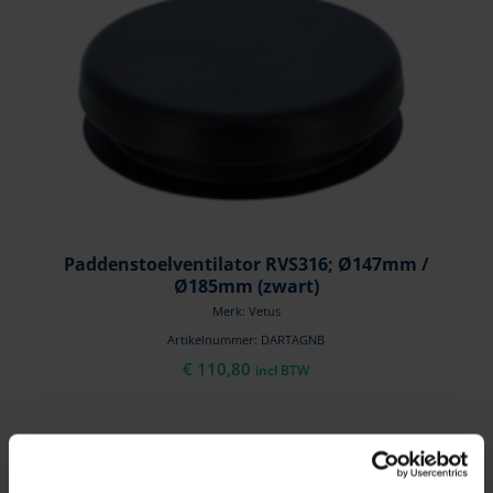
Paddenstoelventilator RVS316; Ø147mm /
Ø185mm (zwart)
Merk: Vetus
Artikelnummer: DARTAGNB
€
110,80
incl BTW