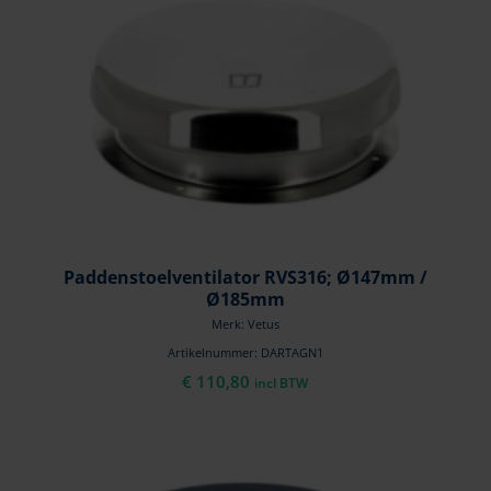
Paddenstoelventilator RVS316; Ø147mm /
Ø185mm
Merk: Vetus
Artikelnummer: DARTAGN1
€
110,80
incl BTW