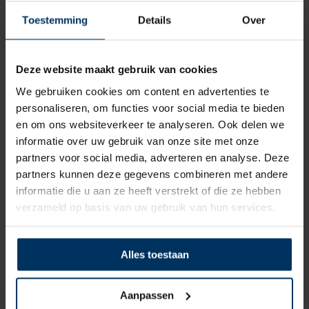
Toestemming
Details
Over
Deze website maakt gebruik van cookies
We gebruiken cookies om content en advertenties te
personaliseren, om functies voor social media te bieden
en om ons websiteverkeer te analyseren. Ook delen we
informatie over uw gebruik van onze site met onze
Ankerlijn polyester 12 mm – 20 meter zwart/wit
partners voor social media, adverteren en analyse. Deze
Merk: Talamex
partners kunnen deze gegevens combineren met andere
informatie die u aan ze heeft verstrekt of die ze hebben
Artikelnummer: 1919220
verzameld op basis van uw gebruik van hun services.
€
40,50
incl BTW
Alles toestaan
Aanpassen