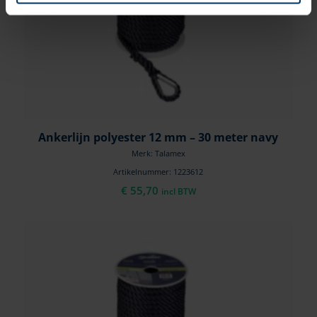
Ankerlijn polyester 12 mm – 30 meter navy
Merk: Talamex
Artikelnummer: 1223612
€
55,70
incl BTW