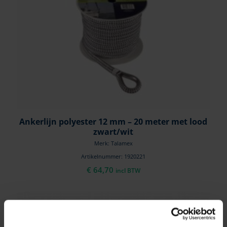
Ankerlijn polyester 12 mm – 20 meter met lood
zwart/wit
Merk: Talamex
Artikelnummer: 1920221
€
64,70
incl BTW