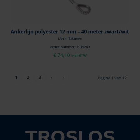
Ankerlijn polyester 12 mm – 40 meter zwart/wit
Merk: Talamex
Artikelnummer: 1919240
€
74,10
incl BTW
1
2
3
›
»
Pagina 1 van 12