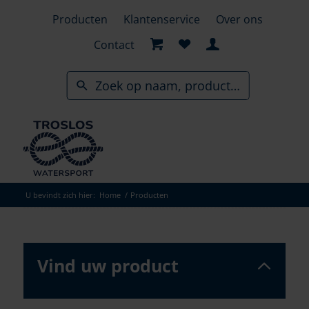
Skip
Producten
Klantenservice
Over ons
to
search
Contact
results
U bevindt zich hier:
Home
/
Producten
Vind uw product