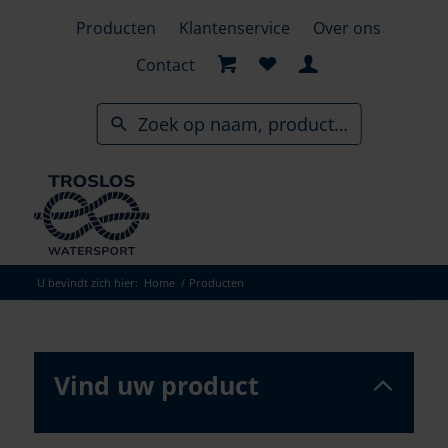
Skip
Producten
Klantenservice
Over ons
to
search
Contact
results
U bevindt zich hier:
Home
/
Producten
Vind uw product