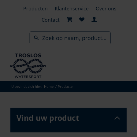
Skip
Producten
Klantenservice
Over ons
to
search
Contact
results
U bevindt zich hier:
Home
/
Producten
Vind uw product