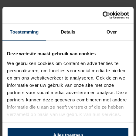
Toestemming
Details
Over
Deze website maakt gebruik van cookies
We gebruiken cookies om content en advertenties te
personaliseren, om functies voor social media te bieden
en om ons websiteverkeer te analyseren. Ook delen we
informatie over uw gebruik van onze site met onze
partners voor social media, adverteren en analyse. Deze
partners kunnen deze gegevens combineren met andere
Helmstok verlenger aluminium Golf club
handvat, 910 mm
informatie die u aan ze heeft verstrekt of die ze hebben
Merk: Allpa
verzameld op basis van uw gebruik van hun services.
Artikelnummer: 511200
€
79,75
incl BTW
Alles toestaan