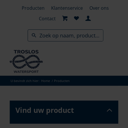
Skip
Producten
Klantenservice
Over ons
to
search
Contact
results
U bevindt zich hier:
Home
/
Producten
Vind uw product