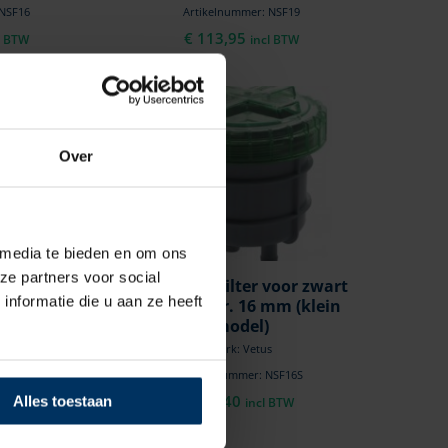
 NSF16
Artikelnummer: NSF19
€
113,95
l BTW
incl BTW
Over
 media te bieden en om ons
ze partners voor social
voor zwart
Vetus geurfilter voor zwart
nformatie die u aan ze heeft
 38 mm
afvalwater. 16 mm (klein
model)
s
Merk: Vetus
 NSF38
Artikelnummer: NSF16S
l BTW
€
89,40
Alles toestaan
incl BTW