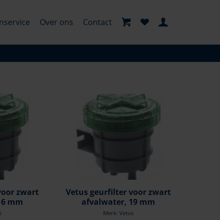
nservice
Over ons
Contact
voor zwart
Vetus geurfilter voor zwart
 16 mm
afvalwater, 19 mm
s
Merk: Vetus