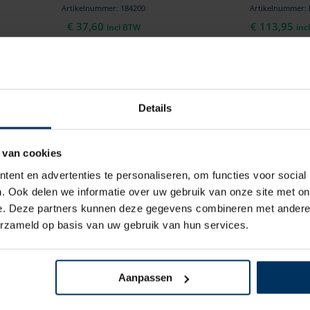
Artikelnummer: 184200
Artikelnummer:
€
37,60
€
113,95
incl BTW
inc
Details
 van cookies
ent en advertenties te personaliseren, om functies voor social
. Ook delen we informatie over uw gebruik van onze site met on
Vetus geurfilter voor zwart
Vetus geurfilter 
e. Deze partners kunnen deze gegevens combineren met andere i
afvalwater, 25 mm
afvalwater,
erzameld op basis van uw gebruik van hun services.
Merk: Vetus
Merk: Vetu
Artikelnummer: NSF25
Artikelnummer:
€
111,20
€
111,20
incl BTW
inc
Aanpassen