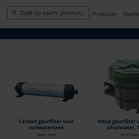
Producten
Klante
Carbon geurfilter voor
Vetus geurfilter 
vuilwatertank
afvalwater,
Merk: Allpa
Merk: Vetu