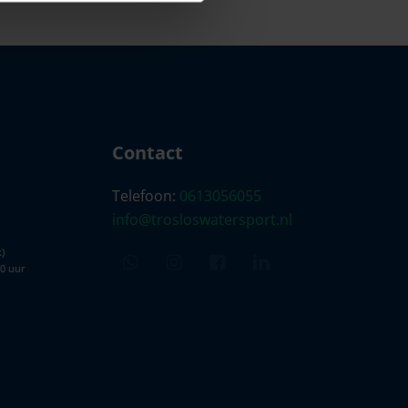
Contact
Telefoon:
0613056055
info@trosloswatersport.nl
)
00 uur