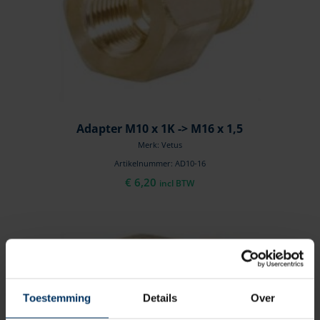
Adapter M10 x 1K -> M16 x 1,5
Merk: Vetus
Artikelnummer: AD10-16
€
6,20
incl BTW
Toestemming
Details
Over