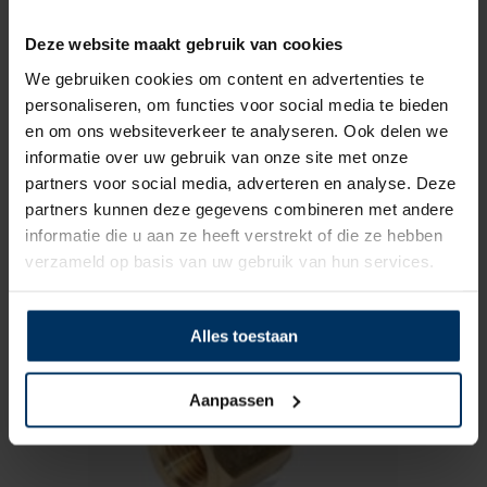
Deze website maakt gebruik van cookies
We gebruiken cookies om content en advertenties te
personaliseren, om functies voor social media te bieden
en om ons websiteverkeer te analyseren. Ook delen we
informatie over uw gebruik van onze site met onze
Adapter M10 x 1K -> M18 x 1,5
partners voor social media, adverteren en analyse. Deze
Merk: Vetus
partners kunnen deze gegevens combineren met andere
Artikelnummer: AD10-18
informatie die u aan ze heeft verstrekt of die ze hebben
€
6,20
incl BTW
verzameld op basis van uw gebruik van hun services.
Alles toestaan
Aanpassen