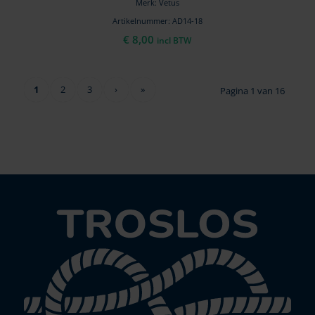
Merk: Vetus
Artikelnummer: AD14-18
€
8,00
incl BTW
1
2
3
›
»
Pagina 1 van 16