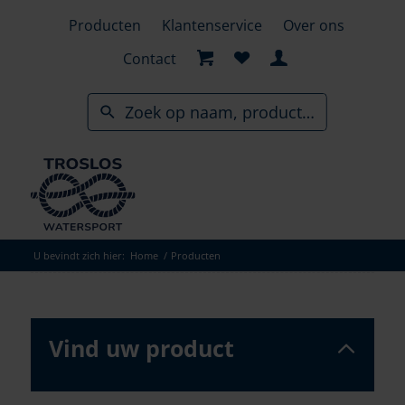
Skip
Producten
Klantenservice
Over ons
to
search
Contact
results
U bevindt zich hier:
Home
/
Producten
Vind uw product