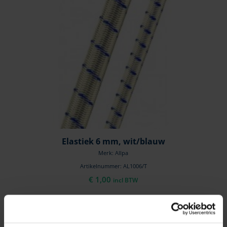
Elastiek 6 mm, wit/blauw
Merk: Allpa
Artikelnummer: AL1006/T
€
1,00
incl BTW