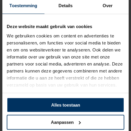
Toestemming
Details
Over
Deze website maakt gebruik van cookies
We gebruiken cookies om content en advertenties te
personaliseren, om functies voor social media te bieden
en om ons websiteverkeer te analyseren. Ook delen we
informatie over uw gebruik van onze site met onze
partners voor social media, adverteren en analyse. Deze
partners kunnen deze gegevens combineren met andere
Elastiek 8 mm, wit/blauw
informatie die u aan ze heeft verstrekt of die ze hebben
Merk: Allpa
verzameld op basis van uw gebruik van hun services.
Artikelnummer: AL1008/T
€
1,45
incl BTW
Alles toestaan
Aanpassen