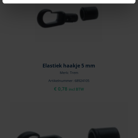
Elastiek haakje 5 mm
Merk: Trem
Artikelnummer: 68924105
€
0,78
incl BTW