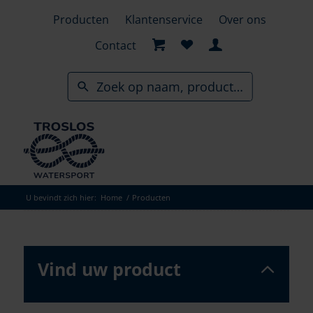
Skip
Producten
Klantenservice
Over ons
to
search
Contact
results
U bevindt zich hier:
Home
/
Producten
Vind uw product