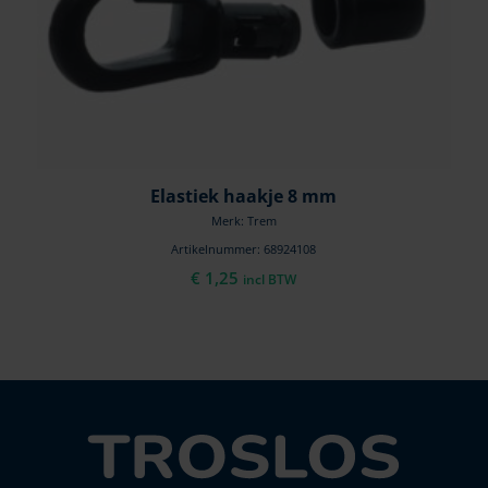
Elastiek haakje 8 mm
Merk: Trem
Artikelnummer: 68924108
€
1,25
incl BTW