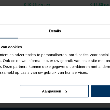
€
10,95
€
15,80
incl BTW
inc
Details
 van cookies
ent en advertenties te personaliseren, om functies voor social
. Ook delen we informatie over uw gebruik van onze site met on
Dropfender Ø24 x 70 cm
Dropfender Ø30
e. Deze partners kunnen deze gegevens combineren met andere i
Merk: Majoni
Merk: Majo
erzameld op basis van uw gebruik van hun services.
Artikelnummer: Onbekend
Artikelnummer: O
€
28,60
€
49,00
incl BTW
inc
Aanpassen