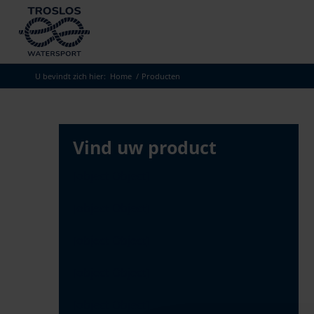
Skip
to
search
results
U bevindt zich hier:
Home
/
Producten
Vind uw product
[object Object]
[object Object]
[object Object]
[object Object]
[object Object]