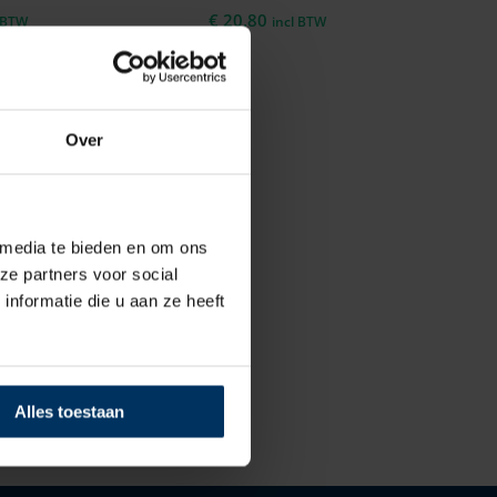
€
20,80
l BTW
incl BTW
Over
 media te bieden en om ons
ze partners voor social
 x 90 cm
nformatie die u aan ze heeft
ni
nbekend
l BTW
Alles toestaan