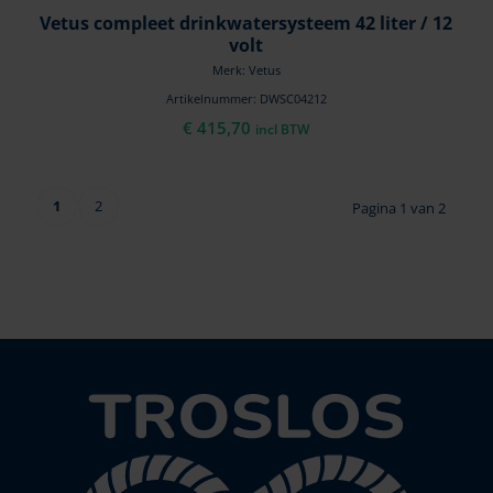
Vetus compleet drinkwatersysteem 42 liter / 12
volt
Merk: Vetus
Artikelnummer: DWSC04212
€
415,70
incl BTW
1
2
Pagina 1 van 2