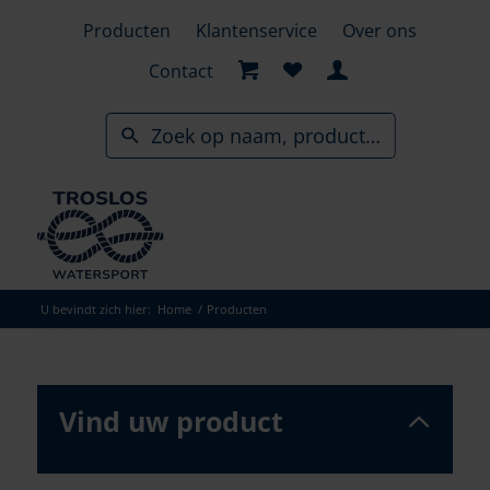
Skip
Producten
Klantenservice
Over ons
to
search
Contact
results
U bevindt zich hier:
Home
/
Producten
Vind uw product