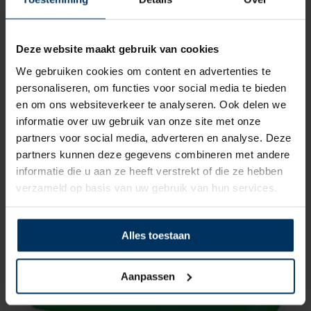
Deze website maakt gebruik van cookies
We gebruiken cookies om content en advertenties te
personaliseren, om functies voor social media te bieden
Drinkwatertank 77 liter
en om ons websiteverkeer te analyseren. Ook delen we
Merk: Allpa
informatie over uw gebruik van onze site met onze
Artikelnummer: 482110
partners voor social media, adverteren en analyse. Deze
€
142,10
partners kunnen deze gegevens combineren met andere
incl BTW
informatie die u aan ze heeft verstrekt of die ze hebben
verzameld op basis van uw gebruik van hun services.
Alles toestaan
Aanpassen