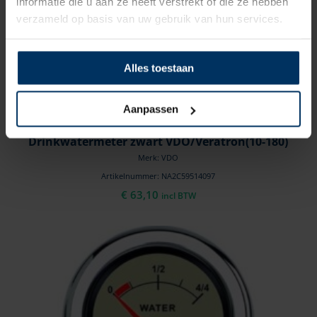
informatie die u aan ze heeft verstrekt of die ze hebben
verzameld op basis van uw gebruik van hun services.
Alles toestaan
Aanpassen
Drinkwatermeter zwart VDO/Veratron(10-180)
Merk: VDO
Artikelnummer: NA2C59514097
€
63,10
incl BTW