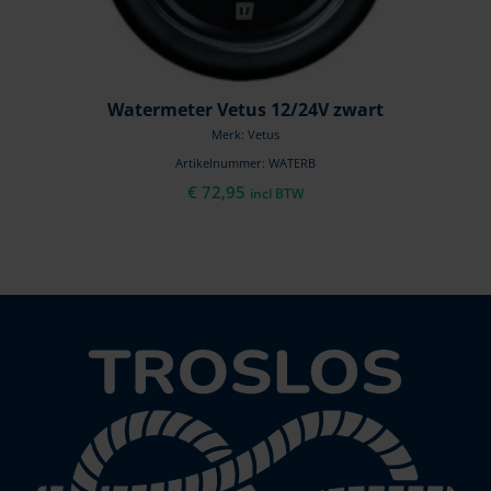
Watermeter Vetus 12/24V zwart
Merk: Vetus
Artikelnummer: WATERB
€
72,95
incl BTW