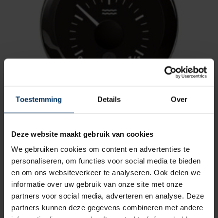
Toestemming
Details
Over
Drinkwatermeter zwart VDO /Veratron
capacitief
Merk: VDO
Deze website maakt gebruik van cookies
Artikelnummer: NA2C59514676
We gebruiken cookies om content en advertenties te
€
63,10
incl BTW
personaliseren, om functies voor social media te bieden
en om ons websiteverkeer te analyseren. Ook delen we
informatie over uw gebruik van onze site met onze
partners voor social media, adverteren en analyse. Deze
partners kunnen deze gegevens combineren met andere