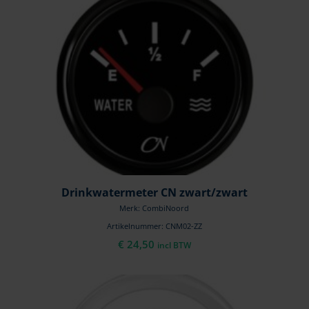
Drinkwatermeter CN zwart/zwart
Merk: CombiNoord
Artikelnummer: CNM02-ZZ
€
24,50
incl BTW