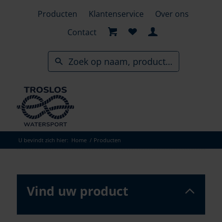
Skip
Producten
Klantenservice
Over ons
to
search
Contact
results
U bevindt zich hier:
Home
/
Producten
Vind uw product