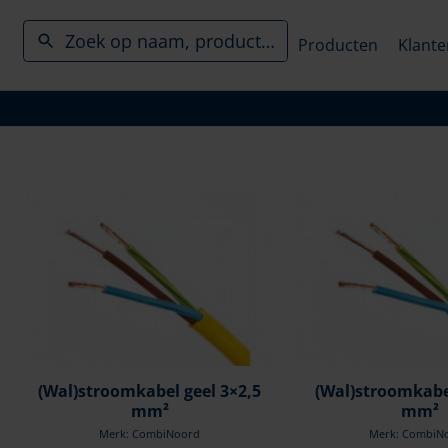
Producten
Klante
(Wal)stroomkabel geel 3×2,5
(Wal)stroomkabe
mm²
mm²
Merk: CombiNoord
Merk: CombiN