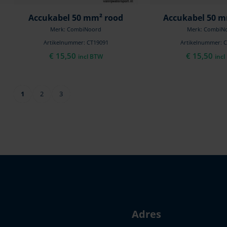
Accukabel 50 mm² rood
Accukabel 50 m
Merk: CombiNoord
Merk: CombiN
Artikelnummer: CT19091
Artikelnummer: 
€
15,50
€
15,50
incl BTW
inc
1
2
3
Adres