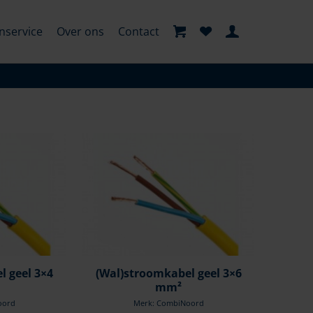
nservice
Over ons
Contact
l geel 3×4
(Wal)stroomkabel geel 3×6
mm²
oord
Merk: CombiNoord