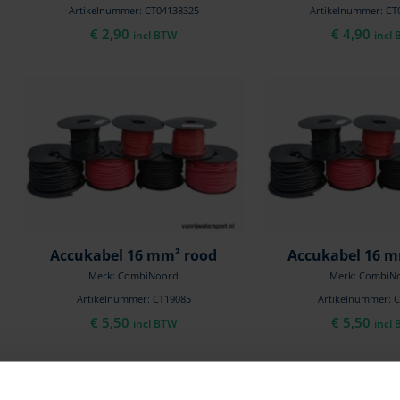
Artikelnummer: CT04138325
Artikelnummer: CT
€
2,90
€
4,90
incl BTW
incl
Accukabel 16 mm² rood
Accukabel 16 m
Merk: CombiNoord
Merk: CombiN
Artikelnummer: CT19085
Artikelnummer: 
€
5,50
€
5,50
incl BTW
incl