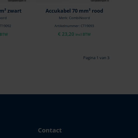
m² zwart
Accukabel 70 mm² rood
oord
Merk: CombiNoord
CT19092
Artikelnummer: CT19093
€
23,20
l BTW
incl BTW
Pagina 1 van 3
Contact