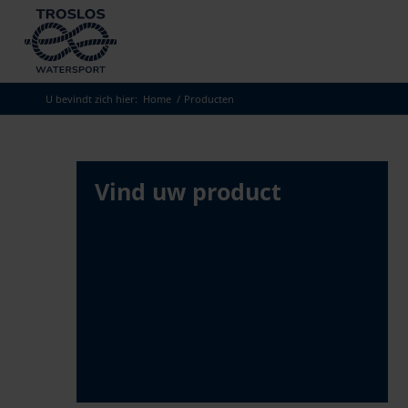
Skip
to
search
results
U bevindt zich hier:
Home
/
Producten
Vind uw product
[object Object]
[object Object]
[object Object]
[object Object]