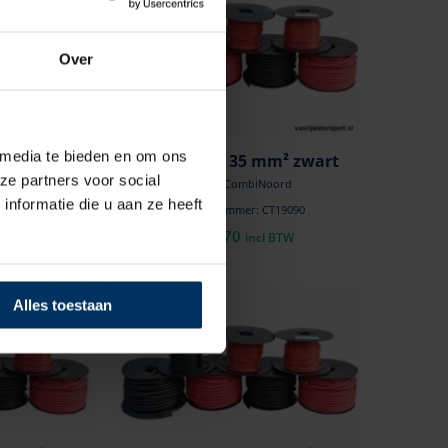
Over
 media te bieden en om ons
mm² rood
Accukabel 35 mm² zwart
ze partners voor social
oord
Merk: CombiNoord
nformatie die u aan ze heeft
CT19089
Artikelnummer: CT19090
€
11,70
l BTW
incl BTW
Alles toestaan