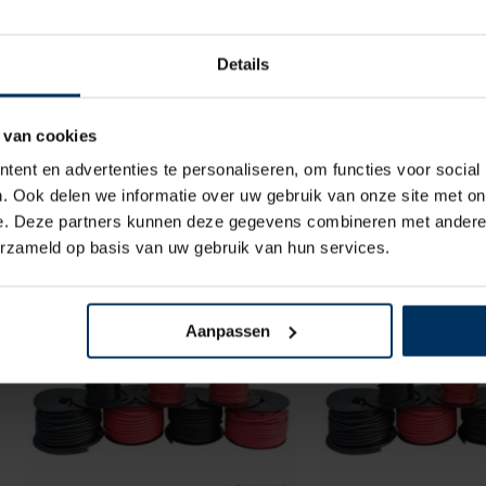
Details
 van cookies
ent en advertenties te personaliseren, om functies voor social
Accukabel 25 mm² zwart
Accukabel 35 
. Ook delen we informatie over uw gebruik van onze site met on
Merk: CombiNoord
Merk: CombiN
e. Deze partners kunnen deze gegevens combineren met andere i
Artikelnummer: CT19088
Artikelnummer: 
erzameld op basis van uw gebruik van hun services.
€
7,80
€
11,70
incl BTW
inc
Aanpassen