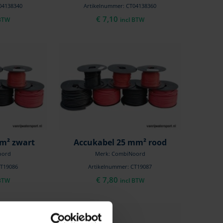
04138340
Artikelnummer: CT04138360
€
7,10
 BTW
incl BTW
m² zwart
Accukabel 25 mm² rood
oord
Merk: CombiNoord
CT19086
Artikelnummer: CT19087
€
7,80
 BTW
incl BTW