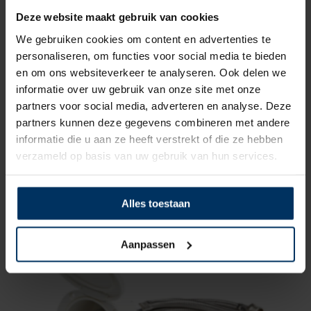
Deze website maakt gebruik van cookies
We gebruiken cookies om content en advertenties te
personaliseren, om functies voor social media te bieden
en om ons websiteverkeer te analyseren. Ook delen we
informatie over uw gebruik van onze site met onze
partners voor social media, adverteren en analyse. Deze
partners kunnen deze gegevens combineren met andere
Handdouche wit ABS 1/2″
informatie die u aan ze heeft verstrekt of die ze hebben
Merk: Allpa
verzameld op basis van uw gebruik van hun services.
Artikelnummer: 484234
€
3,90
incl BTW
Alles toestaan
Aanpassen