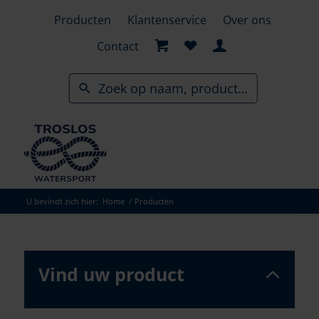
Skip
Producten
Klantenservice
Over ons
to
search
Contact
results
U bevindt zich hier:
Home
/
Producten
Vind uw product