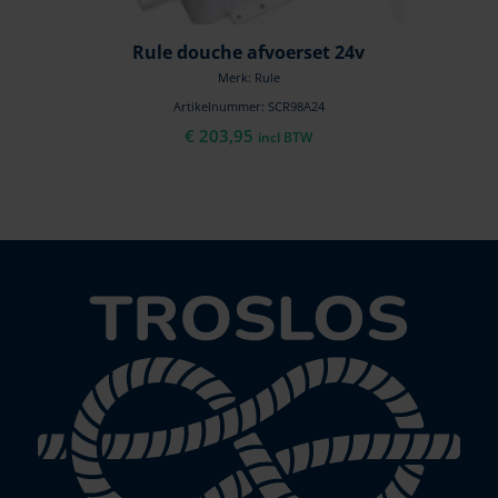
Rule douche afvoerset 24v
Merk: Rule
Artikelnummer: SCR98A24
€
203,95
incl BTW