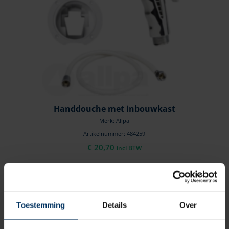
Handdouche met inbouwkast
Merk: Allpa
Artikelnummer: 484259
€
20,70
incl BTW
Toestemming
Details
Over