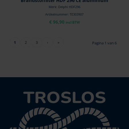
Brandstoffilter HDF 296 CE aluminium
Merk: Delphi HDF296
Artikelnummer: TE303907
€
96,90
incl BTW
1
2
3
›
»
Pagina 1 van 6