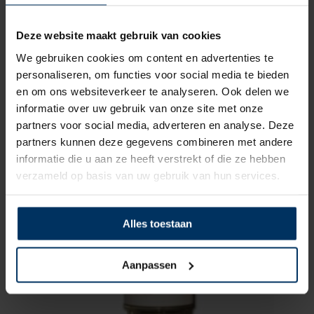
Deze website maakt gebruik van cookies
We gebruiken cookies om content en advertenties te
personaliseren, om functies voor social media te bieden
en om ons websiteverkeer te analyseren. Ook delen we
Brandstof filter voor GHS4/GHS5
informatie over uw gebruik van onze site met onze
Merk: Vetus
partners voor social media, adverteren en analyse. Deze
Artikelnummer: VF60058
partners kunnen deze gegevens combineren met andere
€
15,95
incl BTW
informatie die u aan ze heeft verstrekt of die ze hebben
verzameld op basis van uw gebruik van hun services.
Alles toestaan
Aanpassen