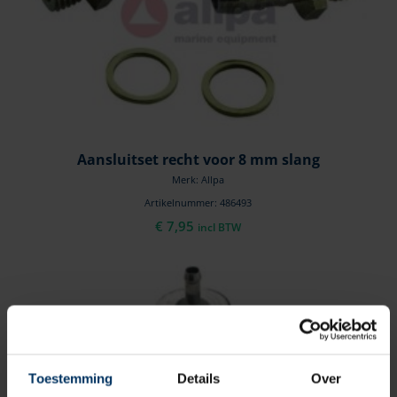
Aansluitset recht voor 8 mm slang
Merk: Allpa
Artikelnummer: 486493
€
7,95
incl BTW
Toestemming
Details
Over