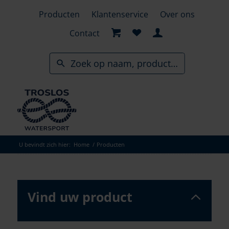
Skip
Producten
Klantenservice
Over ons
to
search
Contact
results
U bevindt zich hier:
Home
/
Producten
Vind uw product