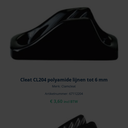
Cleat CL204 polyamide lijnen tot 6 mm
Merk: Clamcleat
Artikelnummer: 67112204
€
3,60
incl BTW