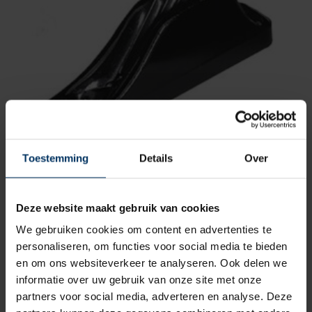
Toestemming
Details
Over
Cleat CL209 polyamide lijnen tot 8 mm
Merk: Clamcleat
Artikelnummer: 67112209
Deze website maakt gebruik van cookies
€
4,70
incl BTW
We gebruiken cookies om content en advertenties te
personaliseren, om functies voor social media te bieden
en om ons websiteverkeer te analyseren. Ook delen we
informatie over uw gebruik van onze site met onze
partners voor social media, adverteren en analyse. Deze