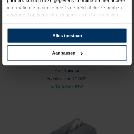
partners kunnen deze gegevens combineren met andere
informatie die u aan ze heeft verstrekt of die ze hebben
verzameld op basis van uw gebruik van hun services.
Alles toestaan
Aanpassen
Cleat CL211 aluminium MK1
Merk: Clamcleat
Artikelnummer: 67109001
€
10,50
incl BTW