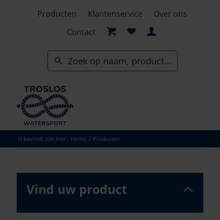
Skip
Producten
Klantenservice
Over ons
to
search
Contact
results
U bevindt zich hier:
Home
/
Producten
Vind uw product