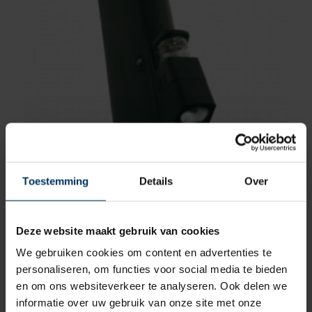
Toestemming
Details
Over
Hella Stoom/deklicht zwart, bootlengte <12 m
Merk: Hella
Artikelnummer: HM8505-001
Deze website maakt gebruik van cookies
€
58,60
incl BTW
We gebruiken cookies om content en advertenties te
personaliseren, om functies voor social media te bieden
en om ons websiteverkeer te analyseren. Ook delen we
informatie over uw gebruik van onze site met onze