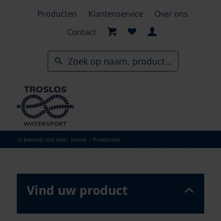
Skip
Producten
Klantenservice
Over ons
to
search
Contact
results
U bevindt zich hier:
Home
/
Producten
Vind uw product