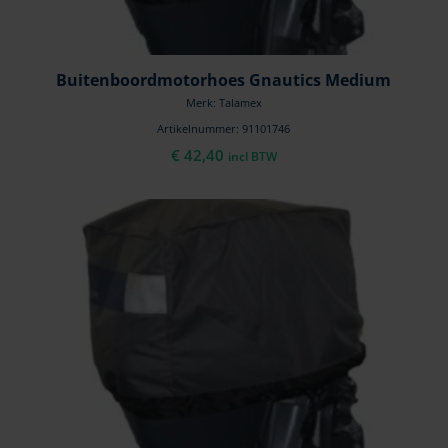
Buitenboordmotorhoes Gnautics Medium
Merk: Talamex
Artikelnummer: 91101746
€
42,40
incl BTW