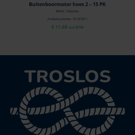
Buitenboormotor hoes 2 – 15 PK
Merk: Talamex
Artikelnummer: 91101811
€
11,60
incl BTW