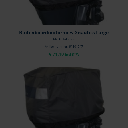
Buitenboordmotorhoes Gnautics Large
Merk: Talamex
Artikelnummer: 91101747
€
71,10
incl BTW