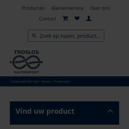
Skip
Producten
Klantenservice
Over ons
to
search
Contact
results
U bevindt zich hier:
Home
/
Producten
Vind uw product