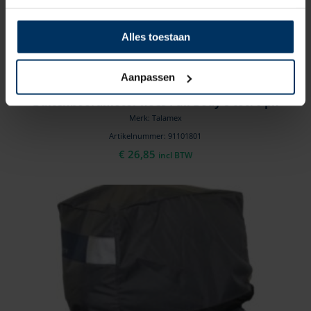
Alles toestaan
Aanpassen
Buitenboordmotor hoes Full Body 8 tot70 pk
Merk: Talamex
Artikelnummer: 91101801
€
26,85
incl BTW