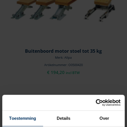
Buitenboord motor stoel tot 35 kg
Merk: Allpa
Artikelnummer: O0500420
€
194,20
incl BTW
Toestemming
Details
Over