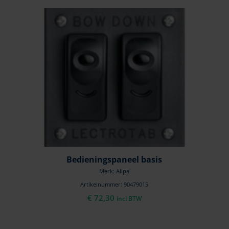
Bedieningspaneel basis
Merk: Allpa
Artikelnummer: 90479015
€
72,30
incl BTW