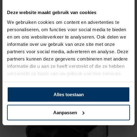
Deze website maakt gebruik van cookies
We gebruiken cookies om content en advertenties te
personaliseren, om functies voor social media te bieden
en om ons websiteverkeer te analyseren. Ook delen we
informatie over uw gebruik van onze site met onze
Buitenboord motor stoel tot 40 kg
partners voor social media, adverteren en analyse. Deze
Merk: Allpa
partners kunnen deze gegevens combineren met andere
Artikelnummer: O0500480
informatie die u aan ze heeft verstrekt of die ze hebben
€
299,00
incl BTW
verzameld op basis van uw gebruik van hun services.
Alles toestaan
Aanpassen