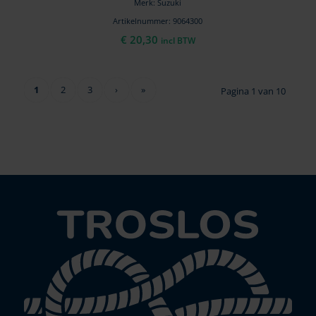
Merk: Suzuki
Artikelnummer: 9064300
€
20,30
incl BTW
1
2
3
›
»
Pagina 1 van 10