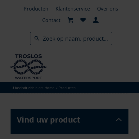
Skip
Producten
Klantenservice
Over ons
to
search
Contact
results
U bevindt zich hier:
Home
/
Producten
Vind uw product