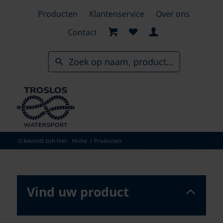
Skip
Producten
Klantenservice
Over ons
to
search
Contact
results
U bevindt zich hier:
Home
/
Producten
Vind uw product