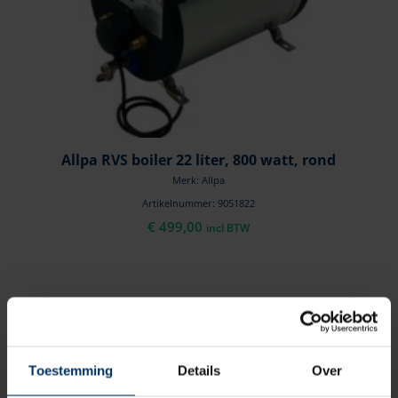
Allpa RVS boiler 22 liter, 800 watt, rond
Merk: Allpa
Artikelnummer: 9051822
€
499,00
incl BTW
Toestemming
Details
Over