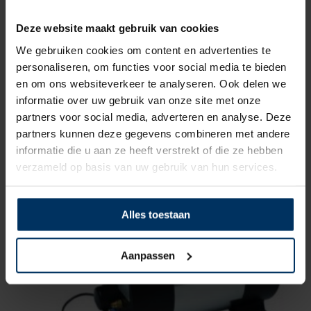
Deze website maakt gebruik van cookies
We gebruiken cookies om content en advertenties te
personaliseren, om functies voor social media te bieden
en om ons websiteverkeer te analyseren. Ook delen we
informatie over uw gebruik van onze site met onze
Hogedruk ventiel + terugslagventiel 1/2 4 bar”
partners voor social media, adverteren en analyse. Deze
Merk: Allpa
partners kunnen deze gegevens combineren met andere
Artikelnummer: 9051914
informatie die u aan ze heeft verstrekt of die ze hebben
€
29,40
incl BTW
verzameld op basis van uw gebruik van hun services.
Alles toestaan
Aanpassen