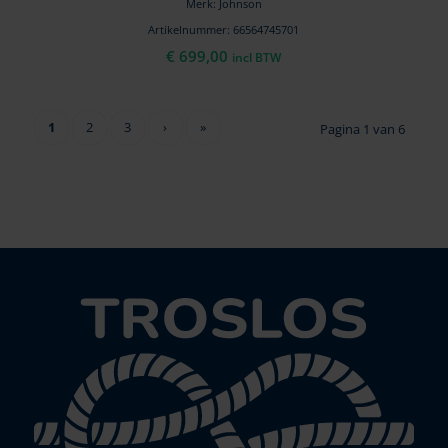
Merk: Johnson
Artikelnummer: 66564745701
€
699,00
incl BTW
1
2
3
›
»
Pagina 1 van 6