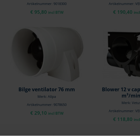
Artikelnummer: 9018300
Artikelnummer: V
€
95,80
€
190,40
incl BTW
inc
Bilge ventilator 76 mm
Blower 12 v cap
m³/mi
Merk: Allpa
Merk: Vetu
Artikelnummer: 9078650
Artikelnummer: V
€
29,10
incl BTW
€
118,80
inc