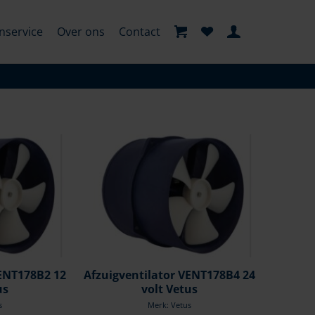
nservice
Over ons
Contact
VENT178B2 12
Afzuigventilator VENT178B4 24
us
volt Vetus
s
Merk: Vetus