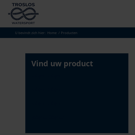
Skip
to
search
results
U bevindt zich hier:
Home
/
Producten
Vind uw product
[object Object]
[object Object]
[object Object]
[object Object]