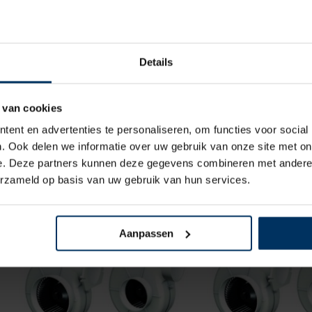
Details
 van cookies
Blower 24 v, 4 m³/min
Blower 24V, 280 m
ent en advertenties te personaliseren, om functies voor social
montag
Merk: Vetus
. Ook delen we informatie over uw gebruik van onze site met on
Merk: Allp
Artikelnummer: VENT7624A
e. Deze partners kunnen deze gegevens combineren met andere i
Artikelnummer: 
€
118,80
incl BTW
erzameld op basis van uw gebruik van hun services.
€
56,50
inc
Aanpassen