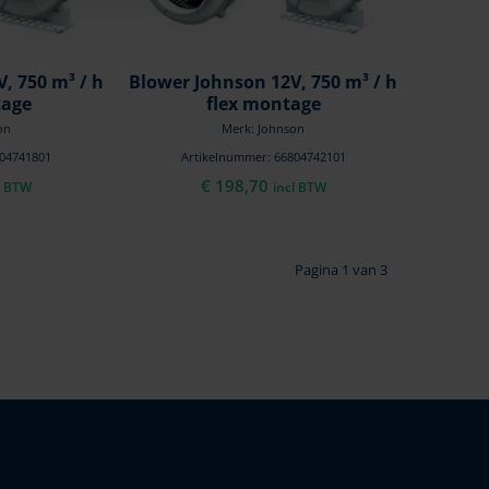
, 750 m³ / h
Blower Johnson 12V, 750 m³ / h
tage
flex montage
on
Merk: Johnson
804741801
Artikelnummer: 66804742101
€
198,70
l BTW
incl BTW
Pagina 1 van 3