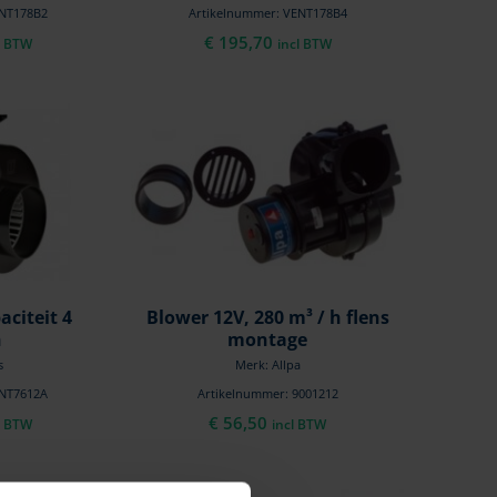
ENT178B2
Artikelnummer: VENT178B4
€
195,70
l BTW
incl BTW
aciteit 4
Blower 12V, 280 m³ / h flens
n
montage
s
Merk: Allpa
ENT7612A
Artikelnummer: 9001212
€
56,50
l BTW
incl BTW