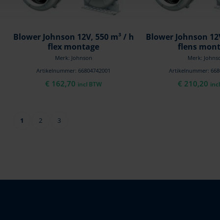
Blower Johnson 12V, 550 m³ / h
Blower Johnson 12V
flex montage
flens mon
Merk: Johnson
Merk: Johns
Artikelnummer: 66804742001
Artikelnummer: 66
€
162,70
€
210,20
incl BTW
inc
1
2
3