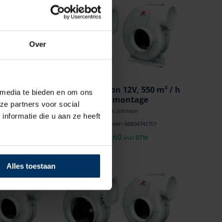
Over
³ / h flens
Blower Johnson 12V, 550 m³ / h
 media te bieden en om ons
e
flens montage
ze partners voor social
a
Merk: Johnson
nformatie die u aan ze heeft
9001224
Artikelnummer: 66804741701
€
154,60
l BTW
incl BTW
Alles toestaan