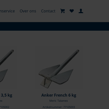
nservice
Over ons
Contact
 3,5 kg
Anker French 6 kg
ex
Merk: Talamex
7105002
Artikelnummer: 77105003