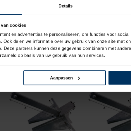
Details
 van cookies
ent en advertenties te personaliseren, om functies voor social
. Ook delen we informatie over uw gebruik van onze site met on
Paraplu anker gegalvaniseerd,
Paraplu anker geg
e. Deze partners kunnen deze gegevens combineren met andere i
4 kg
6 kg
erzameld op basis van uw gebruik van hun services.
Merk: Allpa
Merk: Allp
Artikelnummer: 916004
Artikelnummer: 
€
22,80
€
36,40
incl BTW
inc
Aanpassen