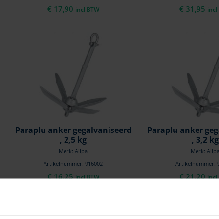
€
17,90
€
31,95
incl BTW
inc
Paraplu anker gegalvaniseerd
Paraplu anker geg
, 2,5 kg
, 3,2 kg
Merk: Allpa
Merk: Allp
Artikelnummer: 916002
Artikelnummer: 
€
16,25
€
21,20
incl BTW
inc