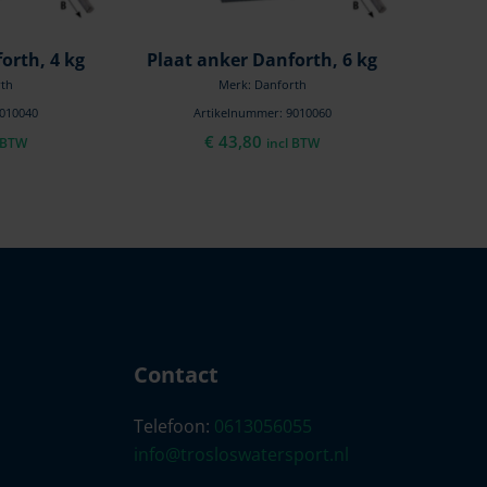
orth, 4 kg
Plaat anker Danforth, 6 kg
rth
Merk: Danforth
9010040
Artikelnummer: 9010060
€
43,80
l BTW
incl BTW
Contact
Telefoon:
0613056055
info@trosloswatersport.nl