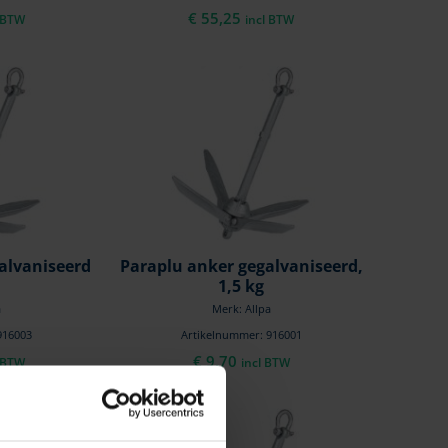
€
55,25
l BTW
incl BTW
alvaniseerd
Paraplu anker gegalvaniseerd,
1,5 kg
a
Merk: Allpa
916003
Artikelnummer: 916001
€
9,70
l BTW
incl BTW