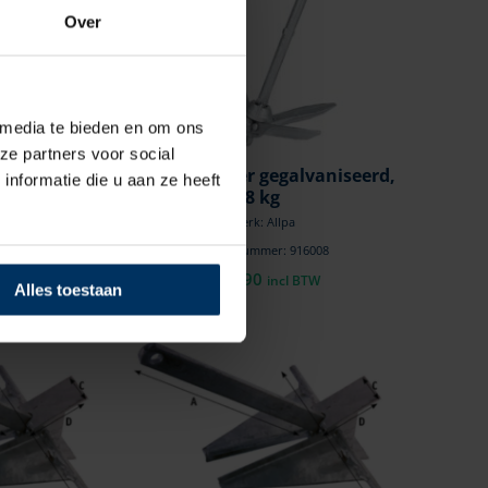
Over
 media te bieden en om ons
ze partners voor social
alvaniseerd,
Paraplu anker gegalvaniseerd,
nformatie die u aan ze heeft
8 kg
a
Merk: Allpa
916006
Artikelnummer: 916008
€
46,90
l BTW
incl BTW
Alles toestaan