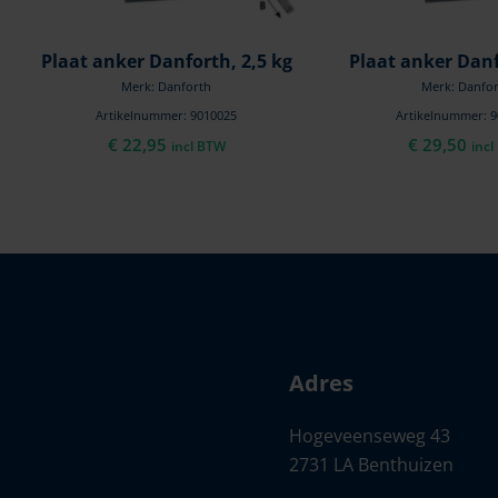
Plaat anker Danforth, 2,5 kg
Plaat anker Danf
Merk: Danforth
Merk: Danfo
Artikelnummer: 9010025
Artikelnummer: 
€
22,95
€
29,50
incl BTW
inc
Adres
Hogeveenseweg 43
2731 LA Benthuizen