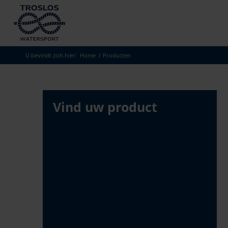
Skip
to
search
results
U bevindt zich hier:
Home
/
Producten
Vind uw product
[object Object]
[object Object]
[object Object]
[object Object]
[object Object]