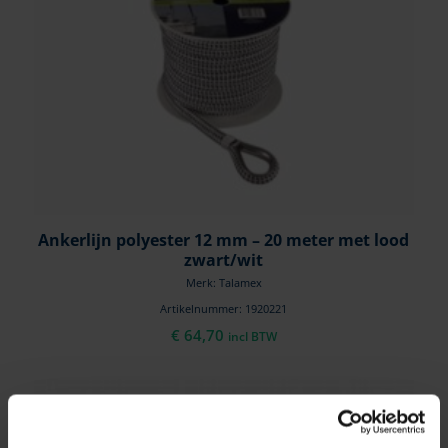
Ankerlijn polyester 12 mm – 20 meter met lood
zwart/wit
Merk: Talamex
Artikelnummer: 1920221
€
64,70
incl BTW