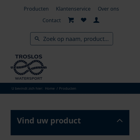
Skip
Producten
Klantenservice
Over ons
to
search
Contact
results
U bevindt zich hier:
Home
/
Producten
Vind uw product