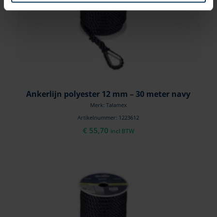
Ankerlijn polyester 12 mm – 30 meter navy
Merk: Talamex
Artikelnummer: 1223612
€
55,70
incl BTW