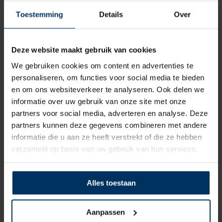
Toestemming
Details
Over
Deze website maakt gebruik van cookies
We gebruiken cookies om content en advertenties te
personaliseren, om functies voor social media te bieden
en om ons websiteverkeer te analyseren. Ook delen we
informatie over uw gebruik van onze site met onze
Ankerlijn polyester 12 mm – 20 meter zwart/wit
partners voor social media, adverteren en analyse. Deze
Merk: Talamex
partners kunnen deze gegevens combineren met andere
informatie die u aan ze heeft verstrekt of die ze hebben
Artikelnummer: 1919220
verzameld op basis van uw gebruik van hun services.
€
40,50
incl BTW
Alles toestaan
Aanpassen