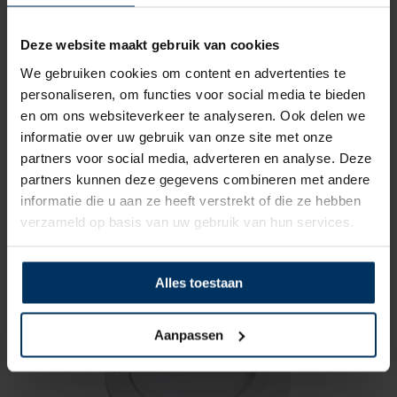
Deze website maakt gebruik van cookies
We gebruiken cookies om content en advertenties te
personaliseren, om functies voor social media te bieden
en om ons websiteverkeer te analyseren. Ook delen we
informatie over uw gebruik van onze site met onze
Haakse slangaansluiting, 38 mm
partners voor social media, adverteren en analyse. Deze
Merk: Vetus
partners kunnen deze gegevens combineren met andere
Artikelnummer: RT38B
informatie die u aan ze heeft verstrekt of die ze hebben
€
24,85
incl BTW
verzameld op basis van uw gebruik van hun services.
Alles toestaan
Aanpassen