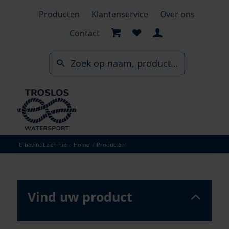
Skip
Producten
Klantenservice
Over ons
to
search
Contact
results
U bevindt zich hier:
Home
/
Producten
Vind uw product