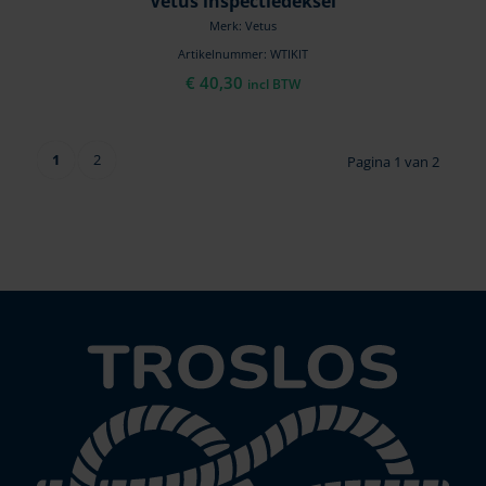
Vetus inspectiedeksel
Merk: Vetus
Artikelnummer: WTIKIT
€
40,30
incl BTW
1
2
Pagina 1 van 2