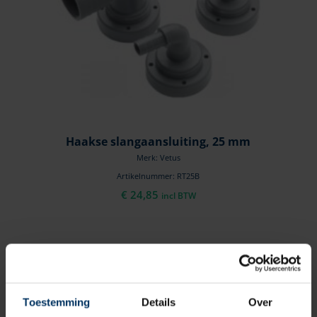
Haakse slangaansluiting, 25 mm
Merk: Vetus
Artikelnummer: RT25B
€
24,85
incl BTW
Toestemming
Details
Over