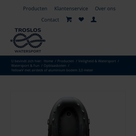
Producten
Klantenservice
Over ons
Contact
U bevindt zich hier:
Home
/
Producten
/
Veiligheid & Watersport
/
Watersport & Fun
/
Opblaasboten
/
YellowV met airdeck of aluminium bodem 3,0 meter