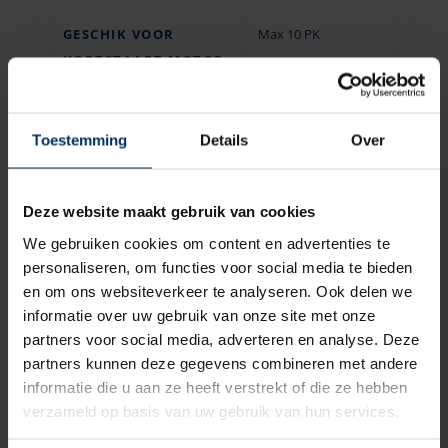
GESCHIK VOOR
Max 10 PK
KORTSTAART MOTOR
PERSONEN
3 volwassenen en
kind
Toestemming
Details
Over
LENGTE
300 cm
Deze website maakt gebruik van cookies
BREEDTE
154 cm
We gebruiken cookies om content en advertenties te
TUBE DIAMETER
42 cm
personaliseren, om functies voor social media te bieden
en om ons websiteverkeer te analyseren. Ook delen we
AANTAL TUBES
3 tubes
informatie over uw gebruik van onze site met onze
partners voor social media, adverteren en analyse. Deze
VLOER OPTIES
Aluminium vloer,
partners kunnen deze gegevens combineren met andere
opblaasbaar vloer
informatie die u aan ze heeft verstrekt of die ze hebben
verzameld op basis van uw gebruik van hun services.
VOLUME
maximaal 500 kg