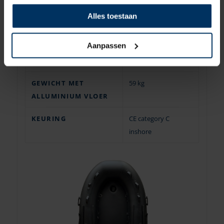
AFMETING
115 x 70 x 38 cm
Alles toestaan
VERPAKKING
Aanpassen
GEWICHT MET
48 kg
OPBLAASBARE VLOER
GEWICHT MET
59 kg
ALLUMINIUM VLOER
KEURING
CE category C
inshore