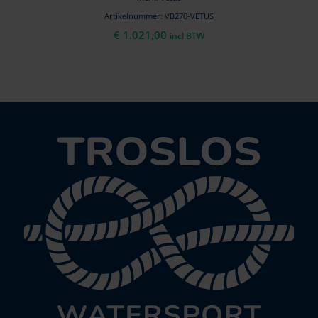
Artikelnummer: VB270-VETUS
€
1.021,00
incl BTW