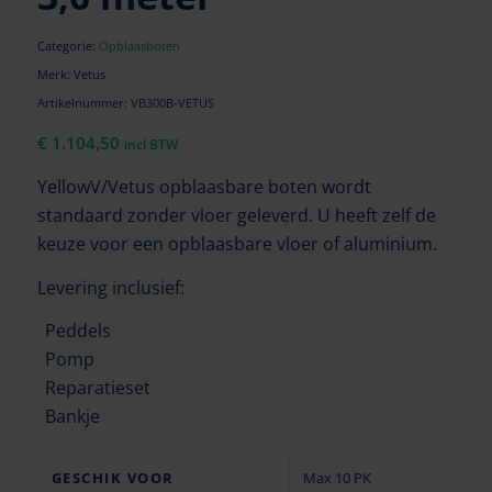
Categorie:
Opblaasboten
Merk: Vetus
Artikelnummer:
VB300B-VETUS
€
1.104,50
incl BTW
YellowV/Vetus opblaasbare boten wordt
standaard zonder vloer geleverd. U heeft zelf de
keuze voor een opblaasbare vloer of aluminium.
Levering inclusief:
Peddels
Pomp
Reparatieset
Bankje
GESCHIK VOOR
Max 10 PK