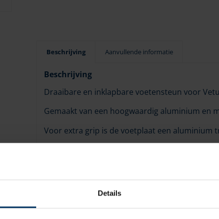
Beschrijving
Aanvullende informatie
Beschrijving
Draaibare en inklapbare voetensteun voor Vetu
Gemaakt van een hoogwaardig aluminium en met
Voor extra grip is de voetplaat een aluminium t
Voor stoelpoot 87 mm (PCMS, PCG)
Gewicht 3.5 KG
Past niet op type PCR en PCQ stoepoten.
Details