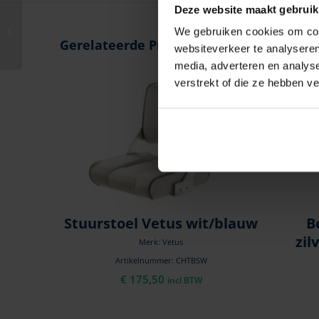
Deze website maakt gebruik
Stoelpoot niet
verstelbaar; 487 mm;
We gebruiken cookies om cont
Gerelateerde Producten
met slede
websiteverkeer te analyseren
media, adverteren en analys
verstrekt of die ze hebben v
Stuurstoel Vetus wit/blauw
B
zil
Merk: Vetus
Artikelnummer: CHTBSW
€
175,50
incl BTW