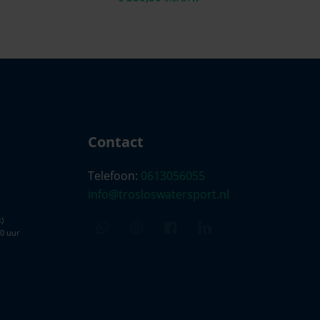
Contact
Telefoon:
0613056055
info@trosloswatersport.nl
)
00 uur