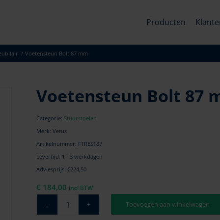
Producten
Klante
ubilair
/
Voetensteun Bolt 87 mm
Voetensteun Bolt 87
Categorie:
Stuurstoelen
Merk: Vetus
Artikelnummer:
FTREST87
Levertijd: 1 - 3 werkdagen
Adviesprijs: €224,50
€
184,00
incl BTW
Toevoegen aan winkelwagen