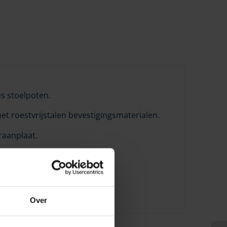
s stoelpoten.
 roestvrijstalen bevestigingsmaterialen.
raanplaat.
Over