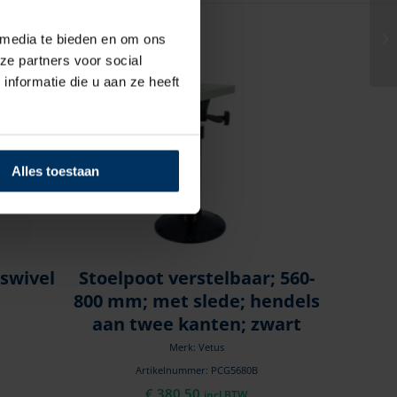
 media te bieden en om ons
ze partners voor social
nformatie die u aan ze heeft
Alles toestaan
 swivel
Stoelpoot verstelbaar; 560-
800 mm; met slede; hendels
aan twee kanten; zwart
Merk: Vetus
Artikelnummer: PCG5680B
€
380,50
incl BTW