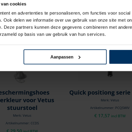
 van cookies
ent en advertenties te personaliseren, om functies voor social
. Ook delen we informatie over uw gebruik van onze site met on
e. Deze partners kunnen deze gegevens combineren met andere i
erzameld op basis van uw gebruik van hun services.
Aanpassen
eschermingshoes
Quick positiong serie
verkleur voor Vetus
Merk: Vetus
stuurstoel
Artikelnummer: PCQSWIV
€
17,57
Merk: Vetus
incl BTW
Artikelnummer: CCDS
€
29,50
incl BTW