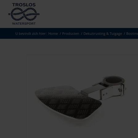
U bevindt zich hier:
Home
/
Producten
/
Dekuitrusting & Tuigage
/
Bootme