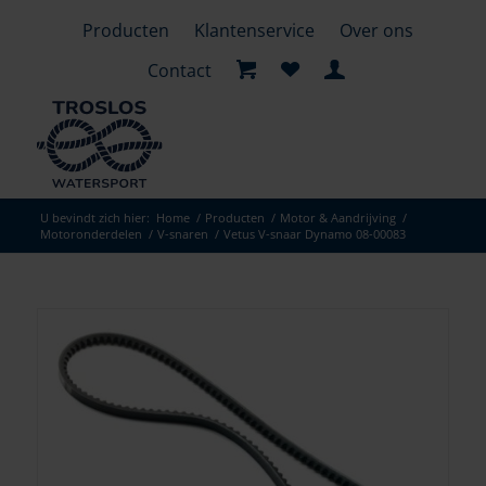
Producten
Klantenservice
Over ons
Contact
U bevindt zich hier:
Home
/
Producten
/
Motor & Aandrijving
/
Motoronderdelen
/
V-snaren
/
Vetus V-snaar Dynamo 08-00083