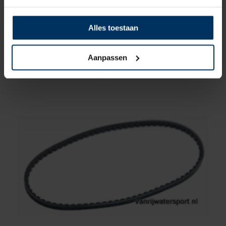
Alles toestaan
Vetus V-snaar Dynamo STM6263
Merk: Vetus
Aanpassen
Artikelnummer: STM6263
€
17,95
incl BTW