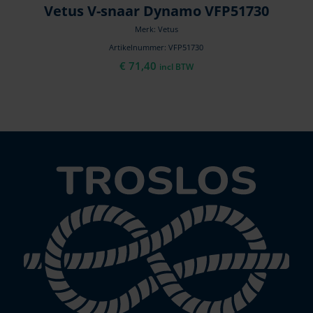
Vetus V-snaar Dynamo VFP51730
Merk: Vetus
Artikelnummer: VFP51730
€
71,40
incl BTW