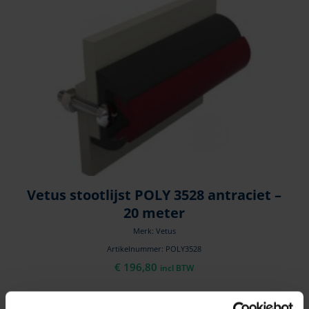
Vetus stootlijst POLY 3528 antraciet –
20 meter
Merk: Vetus
Artikelnummer: POLY3528
€
196,80
incl BTW