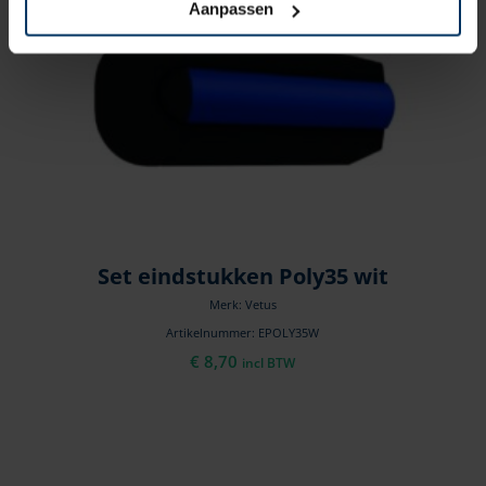
Aanpassen
Set eindstukken Poly35 wit
Merk: Vetus
Artikelnummer: EPOLY35W
€
8,70
incl BTW