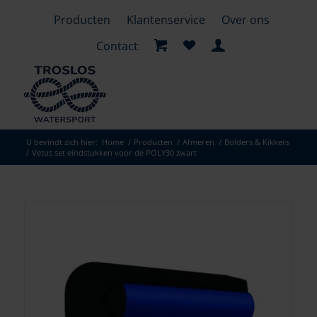
Producten
Klantenservice
Over ons
Contact
U bevindt zich hier:
Home
/
Producten
/
Afmeren
/
Bolders & Kikkers
/
Vetus set eindstukken voor de POLY30 zwart