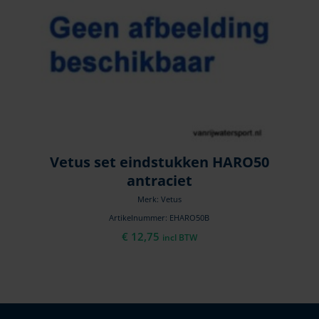
Vetus set eindstukken HARO50
antraciet
Merk: Vetus
Artikelnummer: EHARO50B
€
12,75
incl BTW