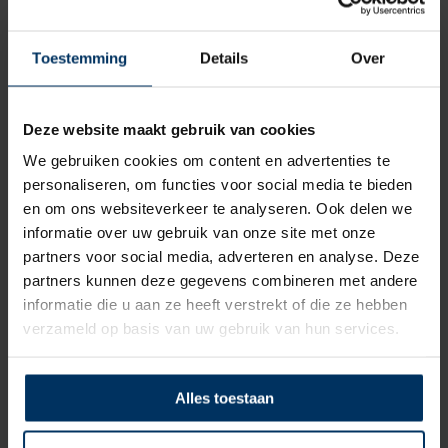
Toestemming
Details
Over
Deze website maakt gebruik van cookies
We gebruiken cookies om content en advertenties te
personaliseren, om functies voor social media te bieden
en om ons websiteverkeer te analyseren. Ook delen we
informatie over uw gebruik van onze site met onze
partners voor social media, adverteren en analyse. Deze
Vetus set eindstukken zwart
partners kunnen deze gegevens combineren met andere
informatie die u aan ze heeft verstrekt of die ze hebben
Merk: Vetus
verzameld op basis van uw gebruik van hun services.
Artikelnummer: EHARO60B
€
12,75
incl BTW
Alles toestaan