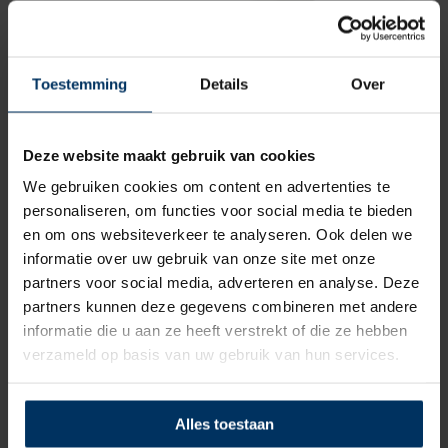
Toestemming
Details
Over
Deze website maakt gebruik van cookies
We gebruiken cookies om content en advertenties te
personaliseren, om functies voor social media te bieden
en om ons websiteverkeer te analyseren. Ook delen we
informatie over uw gebruik van onze site met onze
Vetus stootlijst POLY 3528 antraciet –
partners voor social media, adverteren en analyse. Deze
20 meter
partners kunnen deze gegevens combineren met andere
informatie die u aan ze heeft verstrekt of die ze hebben
Merk: Vetus
verzameld op basis van uw gebruik van hun services.
Artikelnummer: POLY3528
€
196,80
incl BTW
Alles toestaan