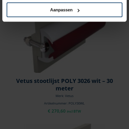
Aanpassen
Vetus stootlijst POLY 3026 wit – 30
meter
Merk: Vetus
Artikelnummer: POLY30WL
€
270,60
incl BTW