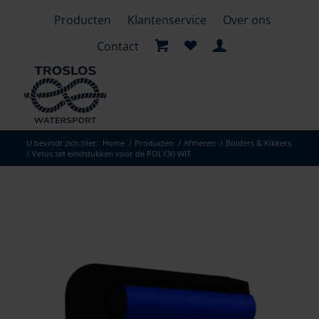
Producten
Klantenservice
Over ons
Contact
U bevindt zich hier:
Home
/
Producten
/
Afmeren
/
Bolders & Kikkers
/
Vetus set eindstukken voor de POLY30 WIT