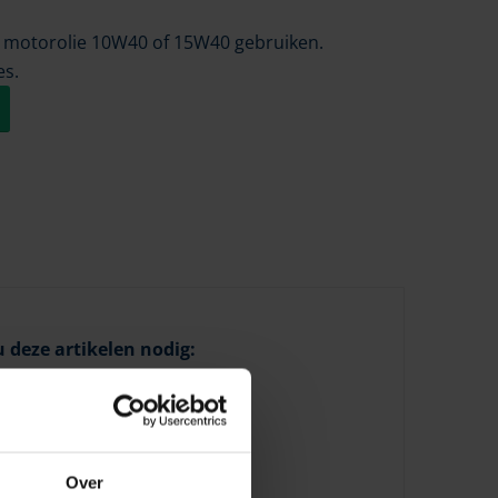
u motorolie 10W40 of 15W40 gebruiken.
es.
 deze artikelen nodig:
Over