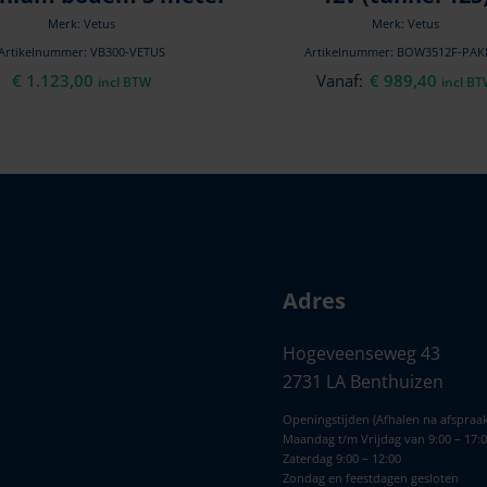
Merk: Vetus
Merk: Vetus
Artikelnummer: VB300-VETUS
Artikelnummer: BOW3512F-PAK
€
1.123,00
Vanaf:
€
989,40
incl BTW
incl B
Adres
Hogeveenseweg 43
2731 LA Benthuizen
Openingstijden (Afhalen na afspraak
Maandag t/m Vrijdag van 9:00 – 17:
Zaterdag 9:00 – 12:00
Zondag en feestdagen gesloten