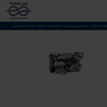
U bevindt zich hier:
Home
/
Producten
/
Ongecategoriseerd
/
Vetus DT(A)