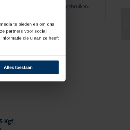
t u motorolie 10W40 of 15W40 gebruiken.
ties.
 media te bieden en om ons
ze partners voor social
nformatie die u aan ze heeft
Alles toestaan
5 Kgf,
)