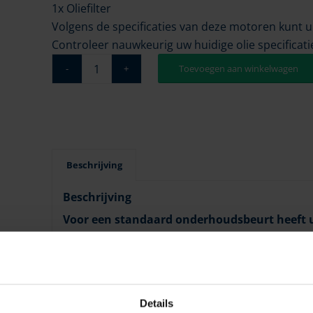
1x Oliefilter
Volgens de specificaties van deze motoren kunt 
Controleer nauwkeurig uw huidige olie specificati
Toevoegen aan winkelwagen
Beschrijving
Beschrijving
Voor een standaard onderhoudsbeurt heeft u
14L Motorolie
12L Koelvloeistof
1x Impeller + pakking
1x Brandstoffilter
Details
1x Oliefilter