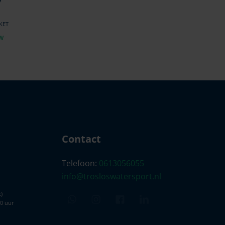
KET
TW
Contact
Telefoon:
0613056055
info@trosloswatersport.nl
)
00 uur