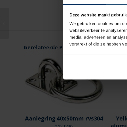
Deze website maakt gebruik
Vetus DT(A)64
We gebruiken cookies om cont
websiteverkeer te analyseren
media, adverteren en analys
verstrekt of die ze hebben v
Gerelateerde Producten
Aanlegring 40x50mm rvs304
Yel
alumi
Merk: Hollex