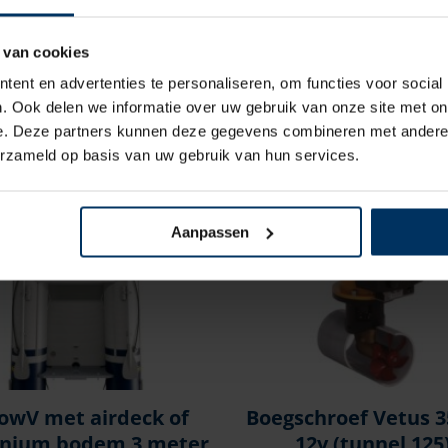
Volgens de specificaties van deze motoren kun
Controleer nauwkeurig uw huidige olie specifica
 van cookies
ent en advertenties te personaliseren, om functies voor social
. Ook delen we informatie over uw gebruik van onze site met on
e. Deze partners kunnen deze gegevens combineren met andere i
erzameld op basis van uw gebruik van hun services.
Aanpassen
lowV met airdeck of
Boegschroef Vetus 3
nium bodem 3 meter
12v (tunnel 125