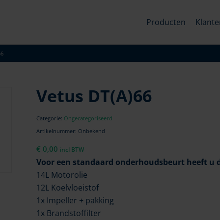
Producten
Klante
66
Vetus DT(A)66
Categorie:
Ongecategoriseerd
Artikelnummer:
Onbekend
€
0,00
incl BTW
Voor een standaard onderhoudsbeurt heeft u d
14L Motorolie
12L Koelvloeistof
1x Impeller + pakking
1x Brandstoffilter