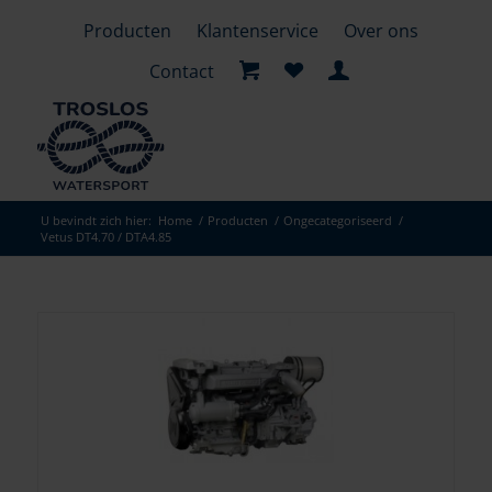
Producten
Klantenservice
Over ons
Contact
U bevindt zich hier:
Home
/
Producten
/
Ongecategoriseerd
/
Vetus DT4.70 / DTA4.85