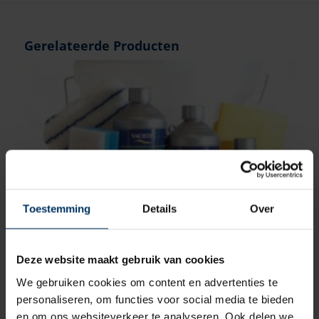
Gerelateerde Producten
Toestemming
Details
Over
Deze website maakt gebruik van cookies
Reinigingspakket – SAMENSTELLEN
We gebruiken cookies om content en advertenties te
Artikelnummer: Onbekend
personaliseren, om functies voor social media te bieden
Vanaf:
€
0,00
incl BTW
en om ons websiteverkeer te analyseren. Ook delen we