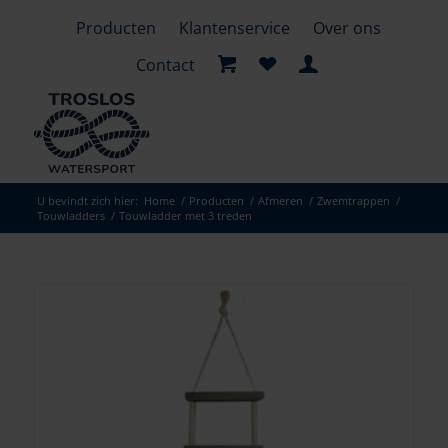
Producten
Klantenservice
Over ons
Contact
U bevindt zich hier:
Home
/
Producten
/
Afmeren
/
Zwemtrappen
/
Touwladders
/
Touwladder met 3 treden