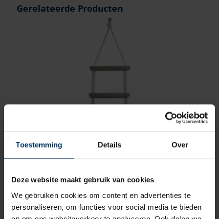
Gerelateerde Producten
Toestemming
Details
Over
Touwladder met 5 treden
Merk: Allpa
Deze website maakt gebruik van cookies
Artikelnummer: S1509005
We gebruiken cookies om content en advertenties te
€
24,60
incl BTW
personaliseren, om functies voor social media te bieden
en om ons websiteverkeer te analyseren. Ook delen we