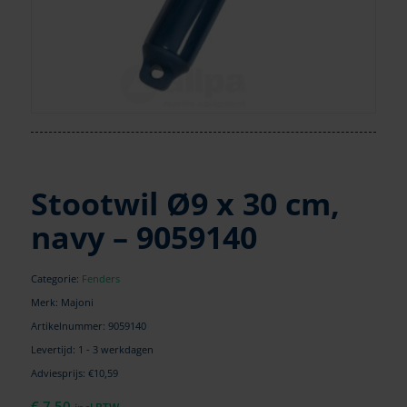
Stootwil Ø9 x 30 cm,
navy – 9059140
Categorie:
Fenders
Merk: Majoni
Artikelnummer:
9059140
Levertijd: 1 - 3 werkdagen
Adviesprijs: €10,59
€
7,50