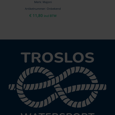
Merk: Majoni
Artikelnummer: Onbekend
€
11,80
incl BTW