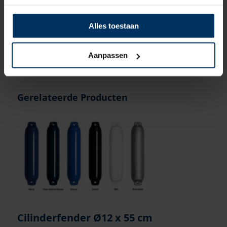
Artikelnummer: 9059610
€
1,50
incl BTW
Alles toestaan
Aanpassen
Gerelateerde Producten
Cilinderfender Ø12 x 55 cm