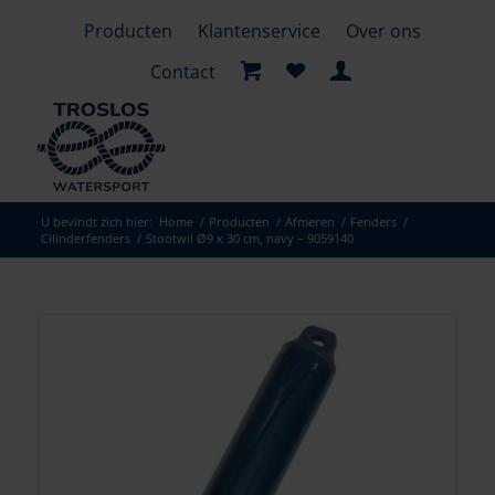
Producten
Klantenservice
Over ons
Contact
U bevindt zich hier:
Home
/
Producten
/
Afmeren
/
Fenders
/
Cilinderfenders
/
Stootwil Ø9 x 30 cm, navy – 9059140