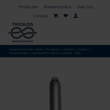
Producten
Klantenservice
Over ons
Contact
U bevindt zich hier:
Home
/
Producten
/
Afmeren
/
Fenders
/
Cilinderfenders
/
Stootwil Ø25 x 80 cm, antraciet – 0505