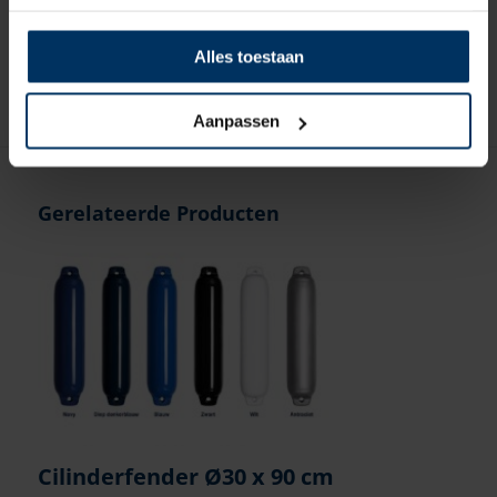
Artikelnummer: 9059610
€
1,50
incl BTW
Alles toestaan
Aanpassen
Gerelateerde Producten
Cilinderfender Ø30 x 90 cm