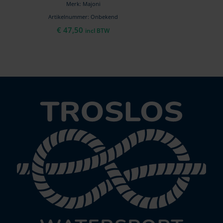
Merk: Majoni
Artikelnummer: Onbekend
€
47,50
incl BTW