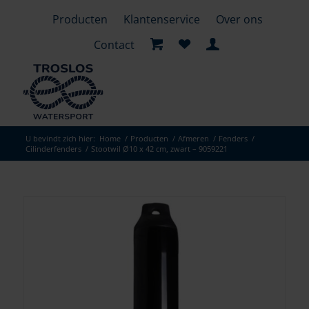
Producten
Klantenservice
Over ons
Contact
U bevindt zich hier:
Home
/
Producten
/
Afmeren
/
Fenders
/
Cilinderfenders
/
Stootwil Ø10 x 42 cm, zwart – 9059221