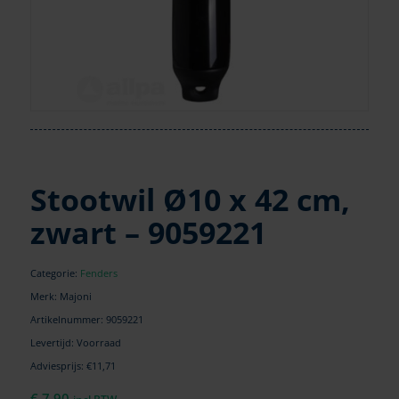
Stootwil Ø10 x 42 cm,
zwart – 9059221
Categorie:
Fenders
Merk: Majoni
Artikelnummer:
9059221
Levertijd: Voorraad
Adviesprijs: €11,71
€
7,90