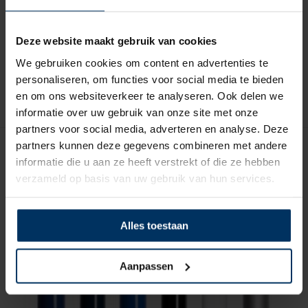
en
Fenderventiel voor Majoni fenders
Merk: Majoni
Deze website maakt gebruik van cookies
Artikelnummer: 9059610
We gebruiken cookies om content en advertenties te
€
1,50
incl BTW
personaliseren, om functies voor social media te bieden
en om ons websiteverkeer te analyseren. Ook delen we
informatie over uw gebruik van onze site met onze
partners voor social media, adverteren en analyse. Deze
partners kunnen deze gegevens combineren met andere
informatie die u aan ze heeft verstrekt of die ze hebben
Gerelateerde Producten
verzameld op basis van uw gebruik van hun services.
Alles toestaan
Aanpassen