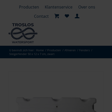
Producten
Klantenservice
Over ons
Contact
U bevindt zich hier:
Home
/
Producten
/
Afmeren
/
Fenders
/
Steigerfender 50 x 12 x 7 cm, zwart