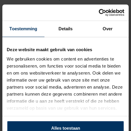
Toestemming
Details
Over
Deze website maakt gebruik van cookies
We gebruiken cookies om content en advertenties te
personaliseren, om functies voor social media te bieden
en om ons websiteverkeer te analyseren. Ook delen we
informatie over uw gebruik van onze site met onze
partners voor social media, adverteren en analyse. Deze
partners kunnen deze gegevens combineren met andere
Steigerfender recht 60 x 500 mm,
informatie die u aan ze heeft verstrekt of die ze hebben
zwart
verzameld op basis van uw gebruik van hun services.
Merk: Majoni
Artikelnummer: 9059041
Alles toestaan
€
15,70
incl BTW