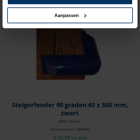
Aanpassen
Steigerfender 90 graden 60 x 500 mm,
zwart
Merk: Majoni
Artikelnummer: 9059046
€
16,90
incl BTW