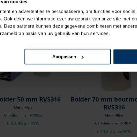
 van cookies
ent en advertenties te personaliseren, om functies voor social
. Ook delen we informatie over uw gebruik van onze site met on
e. Deze partners kunnen deze gegevens combineren met andere i
erzameld op basis van uw gebruik van hun services.
Aanpassen
older 50 mm RVS316
Bolder 70 mm boutmo
RVS316
Merk: Allpa
Artikelnummer: 9048305
Merk: Allpa
€
43,90
Artikelnummer: 9048340
incl BTW
€
113,25
incl BTW