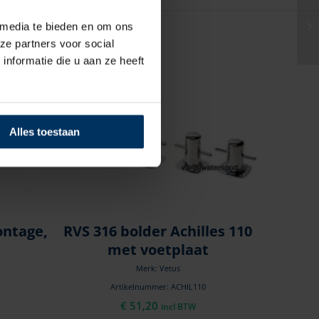
 media te bieden en om ons
ze partners voor social
nformatie die u aan ze heeft
Alles toestaan
ntage,
RVS 316 bolder Achilles 110
met voetplaat
Merk: Vetus
Artikelnummer: ACHIL110
€
51,20
incl BTW