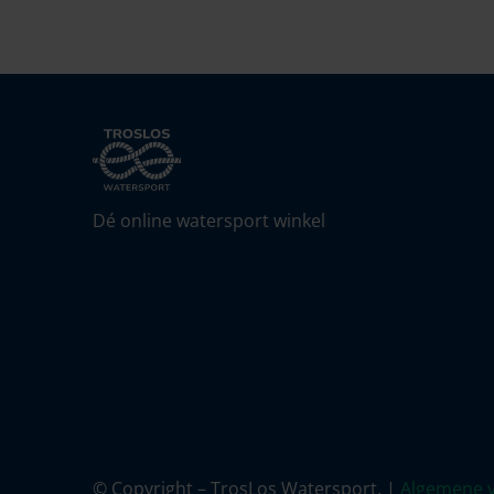
Dé online watersport winkel
© Copyright – TrosLos Watersport. |
Algemene 