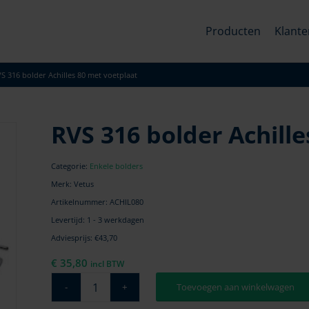
Producten
Klante
S 316 bolder Achilles 80 met voetplaat
RVS 316 bolder Achill
Categorie:
Enkele bolders
Merk: Vetus
Artikelnummer:
ACHIL080
Levertijd: 1 - 3 werkdagen
Adviesprijs: €43,70
€
35,80
incl BTW
Toevoegen aan winkelwagen