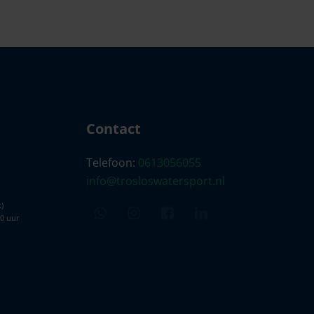
Contact
Telefoon:
0613056055
info@trosloswatersport.nl
)
00 uur