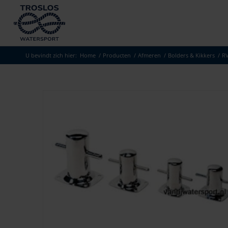
U bevindt zich hier:
Home
/
Producten
/
Afmeren
/
Bolders & Kikkers
/
RV