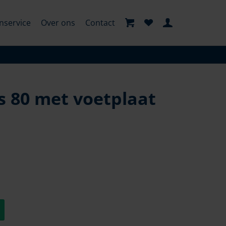
nservice
Over ons
Contact
es 80 met voetplaat