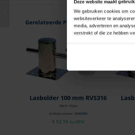
Deze website maakt gebruik
Lasbolder 100 mm
We gebruiken cookies om cont
RVS316
websiteverkeer te analyseren
Gerelateerde Producten
media, adverteren en analys
verstrekt of die ze hebben v
Lasbolder 100 mm RVS316
Lasb
Merk: Allpa
Artikelnummer: 9048480
€
92,10
incl BTW