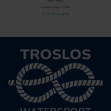
Merk: Vetus
Artikelnummer: TCSPM
€
76,70
incl BTW