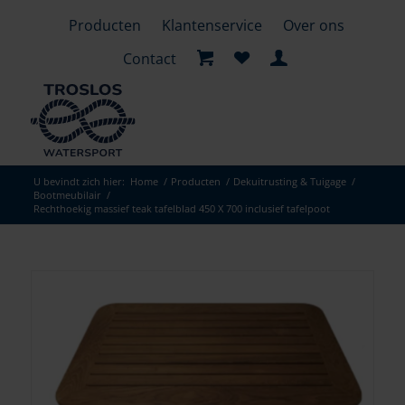
Producten
Klantenservice
Over ons
Contact
U bevindt zich hier:
Home
/
Producten
/
Dekuitrusting & Tuigage
/
Bootmeubilair
/
Rechthoekig massief teak tafelblad 450 X 700 inclusief tafelpoot