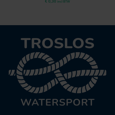
€
0,30
incl BTW