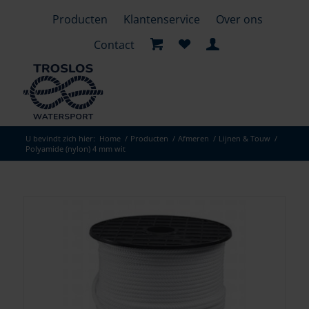
Producten
Klantenservice
Over ons
Contact
U bevindt zich hier:
Home
/
Producten
/
Afmeren
/
Lijnen & Touw
/
Polyamide (nylon) 4 mm wit